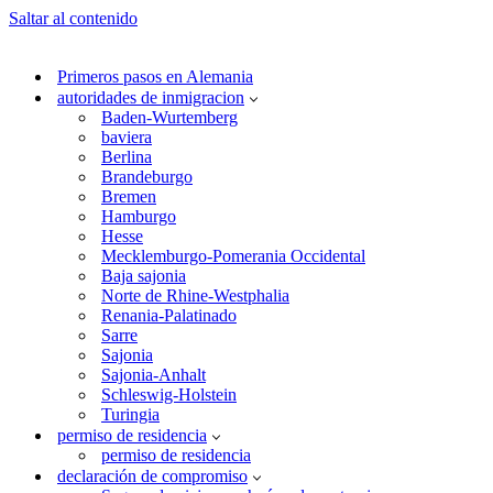
Saltar al contenido
Primeros pasos en Alemania
autoridades de inmigracion
Baden-Wurtemberg
baviera
Berlina
Brandeburgo
Bremen
Hamburgo
Hesse
Mecklemburgo-Pomerania Occidental
Baja sajonia
Norte de Rhine-Westphalia
Renania-Palatinado
Sarre
Sajonia
Sajonia-Anhalt
Schleswig-Holstein
Turingia
permiso de residencia
permiso de residencia
declaración de compromiso