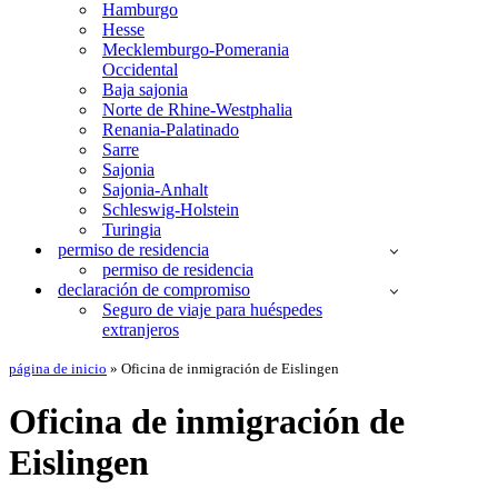
Hamburgo
Hesse
Mecklemburgo-Pomerania
Occidental
Baja sajonia
Norte de Rhine-Westphalia
Renania-Palatinado
Sarre
Sajonia
Sajonia-Anhalt
Schleswig-Holstein
Turingia
permiso de residencia
permiso de residencia
declaración de compromiso
Seguro de viaje para huéspedes
extranjeros
página de inicio
»
Oficina de inmigración de Eislingen
Oficina de inmigración de
Eislingen