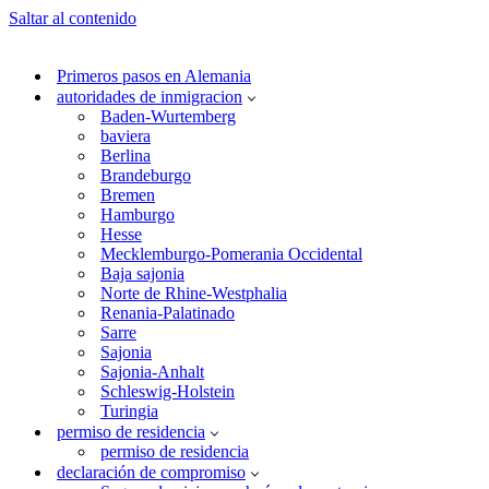
Saltar al contenido
Primeros pasos en Alemania
autoridades de inmigracion
Baden-Wurtemberg
baviera
Berlina
Brandeburgo
Bremen
Hamburgo
Hesse
Mecklemburgo-Pomerania Occidental
Baja sajonia
Norte de Rhine-Westphalia
Renania-Palatinado
Sarre
Sajonia
Sajonia-Anhalt
Schleswig-Holstein
Turingia
permiso de residencia
permiso de residencia
declaración de compromiso