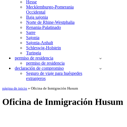
Hesse
Mecklemburgo-Pomerania
Occidental
Baja sajonia
Norte de Rhine-Westphalia
Renania-Palatinado
Sarre
Sajonia
Sajonia-Anhalt
Schleswig-Holstein
Turingia
permiso de residencia
permiso de residencia
declaración de compromiso
Seguro de viaje para huéspedes
extranjeros
página de inicio
»
Oficina de Inmigración Husum
Oficina de Inmigración Husum