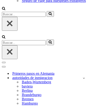
Seguro de viaje para huéspedes extranjeros
Buscar...
Buscar...
Menú
de
Menú
navegación
de
Primeros pasos en Alemania
navegación
autoridades de inmigracion
Baden-Wurtemberg
baviera
Berlina
Brandeburgo
Bremen
Hamburgo