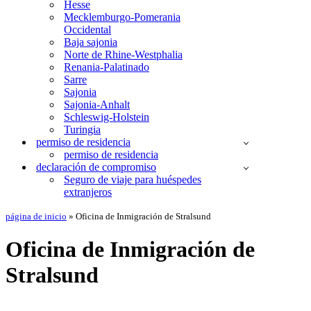
Hesse
Mecklemburgo-Pomerania
Occidental
Baja sajonia
Norte de Rhine-Westphalia
Renania-Palatinado
Sarre
Sajonia
Sajonia-Anhalt
Schleswig-Holstein
Turingia
permiso de residencia
permiso de residencia
declaración de compromiso
Seguro de viaje para huéspedes
extranjeros
página de inicio
»
Oficina de Inmigración de Stralsund
Oficina de Inmigración de
Stralsund