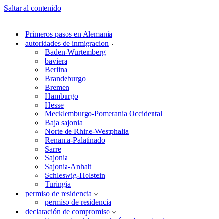
Saltar al contenido
Primeros pasos en Alemania
autoridades de inmigracion
Baden-Wurtemberg
baviera
Berlina
Brandeburgo
Bremen
Hamburgo
Hesse
Mecklemburgo-Pomerania Occidental
Baja sajonia
Norte de Rhine-Westphalia
Renania-Palatinado
Sarre
Sajonia
Sajonia-Anhalt
Schleswig-Holstein
Turingia
permiso de residencia
permiso de residencia
declaración de compromiso