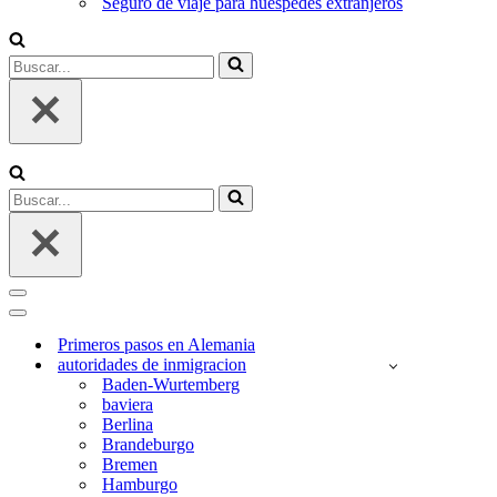
Seguro de viaje para huéspedes extranjeros
Buscar...
Buscar...
Menú
de
Menú
navegación
de
Primeros pasos en Alemania
navegación
autoridades de inmigracion
Baden-Wurtemberg
baviera
Berlina
Brandeburgo
Bremen
Hamburgo