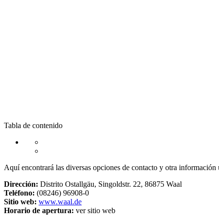
Tabla de contenido
Aquí encontrará las diversas opciones de contacto y otra información 
Dirección:
Distrito Ostallgäu, Singoldstr. 22, 86875 Waal
Teléfono:
(08246) 96908-0
Sitio web:
www.waal.de
Horario de apertura:
ver sitio web