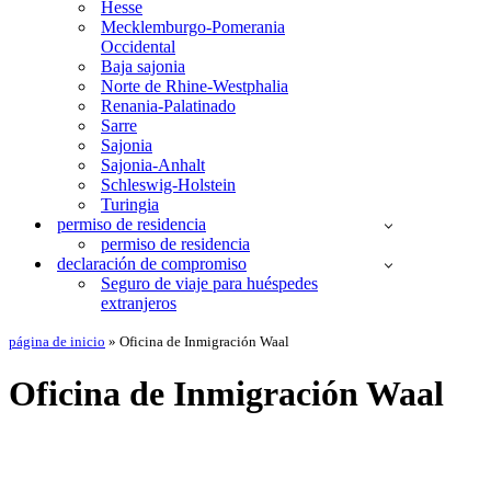
Hesse
Mecklemburgo-Pomerania
Occidental
Baja sajonia
Norte de Rhine-Westphalia
Renania-Palatinado
Sarre
Sajonia
Sajonia-Anhalt
Schleswig-Holstein
Turingia
permiso de residencia
permiso de residencia
declaración de compromiso
Seguro de viaje para huéspedes
extranjeros
página de inicio
»
Oficina de Inmigración Waal
Oficina de Inmigración Waal