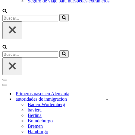
Seguro de viaje para huéspedes extranjeros
Buscar...
Buscar...
Menú
de
Menú
navegación
de
Primeros pasos en Alemania
navegación
autoridades de inmigracion
Baden-Wurtemberg
baviera
Berlina
Brandeburgo
Bremen
Hamburgo