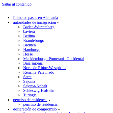
Saltar al contenido
Primeros pasos en Alemania
autoridades de inmigracion
Baden-Wurtemberg
baviera
Berlina
Brandeburgo
Bremen
Hamburgo
Hesse
Mecklemburgo-Pomerania Occidental
Baja sajonia
Norte de Rhine-Westphalia
Renania-Palatinado
Sarre
Sajonia
Sajonia-Anhalt
Schleswig-Holstein
Turingia
permiso de residencia
permiso de residencia
declaración de compromiso