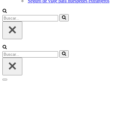
Seguro de viaje para huéspedes extranjeros
Buscar...
Buscar...
Menú
de
navegación