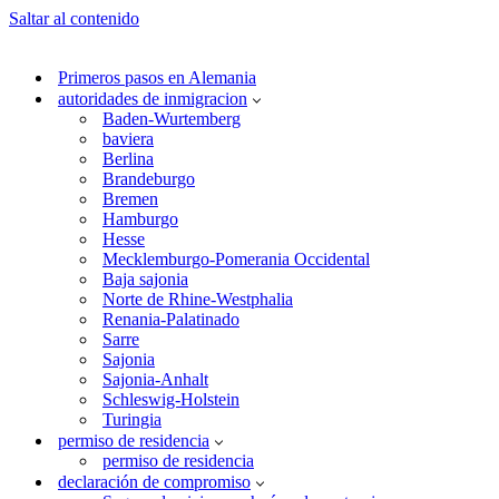
Saltar al contenido
Primeros pasos en Alemania
autoridades de inmigracion
Baden-Wurtemberg
baviera
Berlina
Brandeburgo
Bremen
Hamburgo
Hesse
Mecklemburgo-Pomerania Occidental
Baja sajonia
Norte de Rhine-Westphalia
Renania-Palatinado
Sarre
Sajonia
Sajonia-Anhalt
Schleswig-Holstein
Turingia
permiso de residencia
permiso de residencia
declaración de compromiso