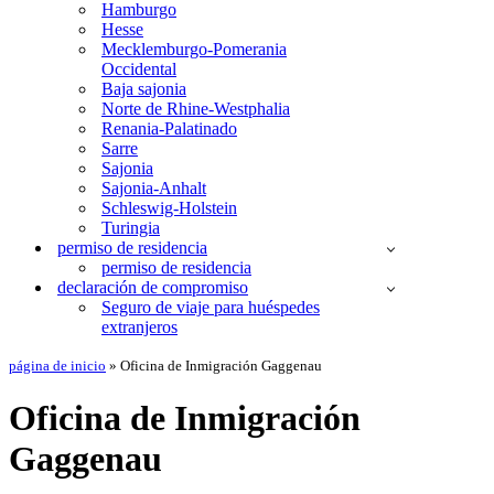
Hamburgo
Hesse
Mecklemburgo-Pomerania
Occidental
Baja sajonia
Norte de Rhine-Westphalia
Renania-Palatinado
Sarre
Sajonia
Sajonia-Anhalt
Schleswig-Holstein
Turingia
permiso de residencia
permiso de residencia
declaración de compromiso
Seguro de viaje para huéspedes
extranjeros
página de inicio
»
Oficina de Inmigración Gaggenau
Oficina de Inmigración
Gaggenau