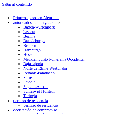
Saltar al contenido
Primeros pasos en Alemania
autoridades de inmigracion
Baden-Wurtemberg
baviera
Berlina
Brandeburgo
Bremen
Hamburgo
Hesse
Mecklemburgo-Pomerania Occidental
Baja sajonia
Norte de Rhine-Westphalia
Renania-Palatinado
Sarre
Sajonia
Sajonia-Anhalt
Schleswig-Holstein
Turingia
permiso de residencia
permiso de residencia
declaración de compromiso