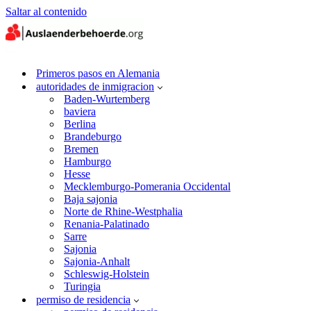
Saltar al contenido
Primeros pasos en Alemania
autoridades de inmigracion
Baden-Wurtemberg
baviera
Berlina
Brandeburgo
Bremen
Hamburgo
Hesse
Mecklemburgo-Pomerania Occidental
Baja sajonia
Norte de Rhine-Westphalia
Renania-Palatinado
Sarre
Sajonia
Sajonia-Anhalt
Schleswig-Holstein
Turingia
permiso de residencia