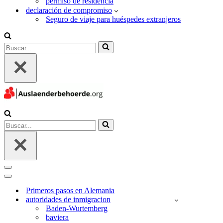
permiso de residencia
declaración de compromiso
Seguro de viaje para huéspedes extranjeros
Buscar...
Buscar...
Menú
de
Menú
navegación
de
Primeros pasos en Alemania
navegación
autoridades de inmigracion
Baden-Wurtemberg
baviera