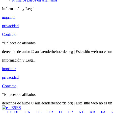
Primeros pasos en Alemania
Información y Legal
imprimir
privacidad
Contacto
*Enlaces de afiliados
derechos de autor © auslaenderbehoerde.org | Este sitio web no es un s
Información y Legal
imprimir
privacidad
Contacto
*Enlaces de afiliados
derechos de autor © auslaenderbehoerde.org | Este sitio web no es un s
ES
DE_DE
EN
UK
TR
IT
FR
NL
AR
FA