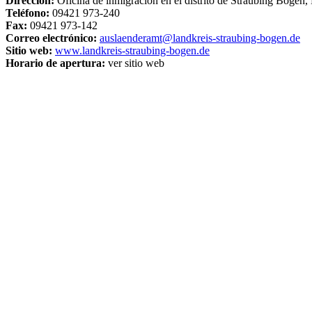
Dirección:
Oficina de inmigración en el distrito de Straubing Bogen,
Teléfono:
09421 973-240
Fax:
09421 973-142
Correo electrónico:
auslaenderamt@landkreis-straubing-bogen.de
Sitio web:
www.landkreis-straubing-bogen.de
Horario de apertura:
ver sitio web