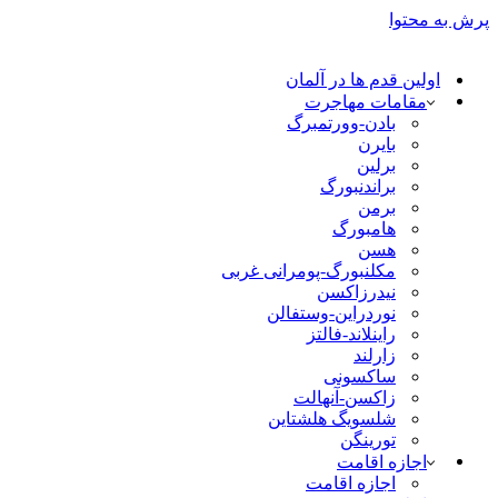
پرش به محتوا
اولین قدم ها در آلمان
مقامات مهاجرت
بادن-وورتمبرگ
بایرن
برلین
براندنبورگ
برمن
هامبورگ
هسن
مکلنبورگ-پومرانی غربی
نیدرزاکسن
نوردراین-وستفالن
راینلاند-فالتز
زارلند
ساکسونی
زاکسن-آنهالت
شلسویگ هلشتاین
تورینگن
اجازه اقامت
اجازه اقامت