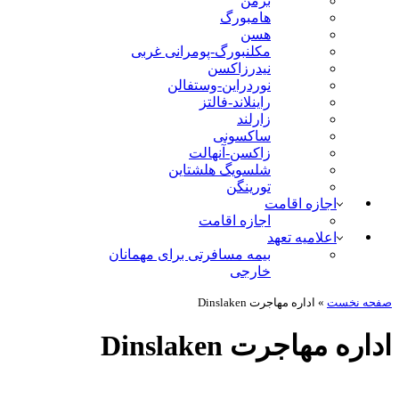
برمن
هامبورگ
هسن
مکلنبورگ-پومرانی غربی
نیدرزاکسن
نوردراین-وستفالن
راینلاند-فالتز
زارلند
ساکسونی
زاکسن-آنهالت
شلسویگ هلشتاین
تورینگن
اجازه اقامت
اجازه اقامت
اعلامیه تعهد
بیمه مسافرتی برای مهمانان
خارجی
صفحه نخست
»
اداره مهاجرت Dinslaken
اداره مهاجرت Dinslaken