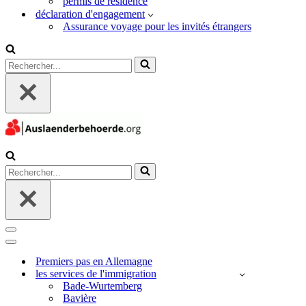
permis de résidence
déclaration d'engagement
Assurance voyage pour les invités étrangers
Rechercher...
Rechercher...
Menu
de
Menu
navigation
de
Premiers pas en Allemagne
navigation
les services de l'immigration
Bade-Wurtemberg
Bavière