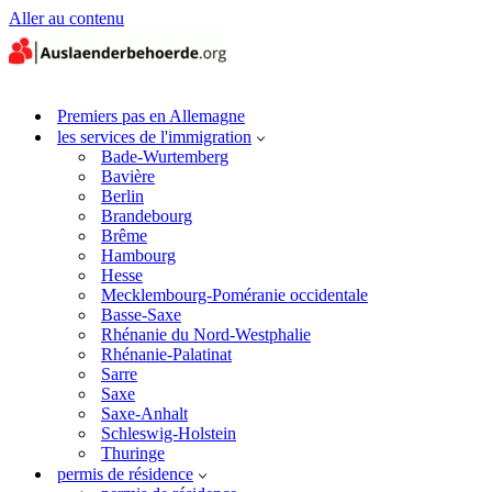
Aller au contenu
Premiers pas en Allemagne
les services de l'immigration
Bade-Wurtemberg
Bavière
Berlin
Brandebourg
Brême
Hambourg
Hesse
Mecklembourg-Poméranie occidentale
Basse-Saxe
Rhénanie du Nord-Westphalie
Rhénanie-Palatinat
Sarre
Saxe
Saxe-Anhalt
Schleswig-Holstein
Thuringe
permis de résidence