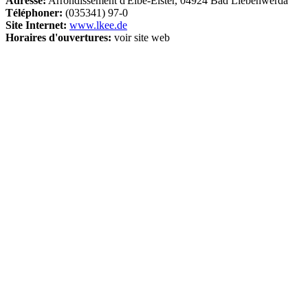
Adresse:
Arrondissement d'Elbe-Elster, 04924 Bad Liebenwerda
Téléphoner:
(035341) 97-0
Site Internet:
www.lkee.de
Horaires d'ouvertures:
voir site web