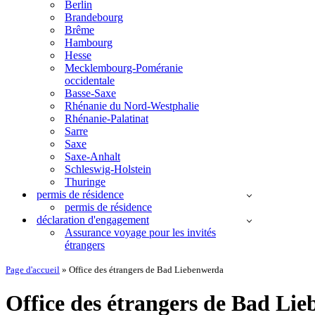
Berlin
Brandebourg
Brême
Hambourg
Hesse
Mecklembourg-Poméranie
occidentale
Basse-Saxe
Rhénanie du Nord-Westphalie
Rhénanie-Palatinat
Sarre
Saxe
Saxe-Anhalt
Schleswig-Holstein
Thuringe
permis de résidence
permis de résidence
déclaration d'engagement
Assurance voyage pour les invités
étrangers
Page d'accueil
»
Office des étrangers de Bad Liebenwerda
Office des étrangers de Bad Li