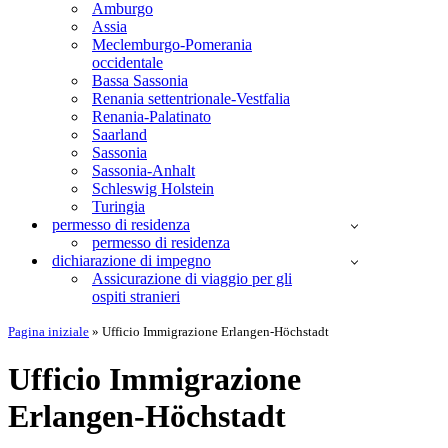
Amburgo
Assia
Meclemburgo-Pomerania
occidentale
Bassa Sassonia
Renania settentrionale-Vestfalia
Renania-Palatinato
Saarland
Sassonia
Sassonia-Anhalt
Schleswig Holstein
Turingia
permesso di residenza
permesso di residenza
dichiarazione di impegno
Assicurazione di viaggio per gli
ospiti stranieri
Pagina iniziale
»
Ufficio Immigrazione Erlangen-Höchstadt
Ufficio Immigrazione
Erlangen-Höchstadt