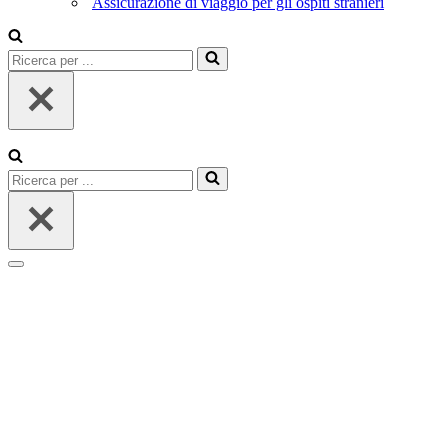
Assicurazione di viaggio per gli ospiti stranieri
Ricerca
per
...
Ricerca
per
...
Menu
di
navigazione