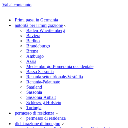
Vai al contenuto
Primi passi in Germania
autorità per l'immigrazione
Baden-Wuerttemberg
Baviera
Berlino
Brandeburgo
Brema
Amburgo
Assia
Meclemburgo-Pomerania occidentale
Bassa Sassonia
Renania settentrionale-Vestfalia
Renania-Palatinato
Saarland
Sassonia
Sassonia-Anhalt
Schleswig Holstein
Turingia
permesso di residenza
permesso di residenza
dichiarazione di impegno