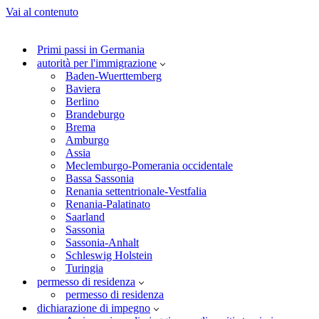
Vai al contenuto
Primi passi in Germania
autorità per l'immigrazione
Baden-Wuerttemberg
Baviera
Berlino
Brandeburgo
Brema
Amburgo
Assia
Meclemburgo-Pomerania occidentale
Bassa Sassonia
Renania settentrionale-Vestfalia
Renania-Palatinato
Saarland
Sassonia
Sassonia-Anhalt
Schleswig Holstein
Turingia
permesso di residenza
permesso di residenza
dichiarazione di impegno