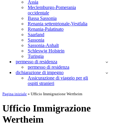
Assia
Meclemburgo-Pomerania
occidentale
Bassa Sassonia
Renania settentrionale-Vestfalia
Renania-Palatinato
Saarland
Sassonia
Sassonia-Anhalt
Schleswig Holstein
Turingia
permesso di residenza
permesso di residenza
dichiarazione di impegno
Assicurazione di viaggio per gli
ospiti stranieri
Pagina iniziale
»
Ufficio Immigrazione Wertheim
Ufficio Immigrazione
Wertheim