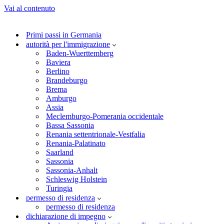
Vai al contenuto
Primi passi in Germania
autorità per l'immigrazione
Baden-Wuerttemberg
Baviera
Berlino
Brandeburgo
Brema
Amburgo
Assia
Meclemburgo-Pomerania occidentale
Bassa Sassonia
Renania settentrionale-Vestfalia
Renania-Palatinato
Saarland
Sassonia
Sassonia-Anhalt
Schleswig Holstein
Turingia
permesso di residenza
permesso di residenza
dichiarazione di impegno