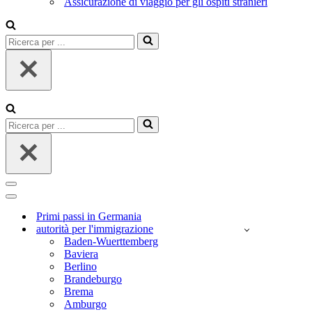
Assicurazione di viaggio per gli ospiti stranieri
Ricerca
per
...
Ricerca
per
...
Menu
di
Menu
navigazione
di
Primi passi in Germania
navigazione
autorità per l'immigrazione
Baden-Wuerttemberg
Baviera
Berlino
Brandeburgo
Brema
Amburgo