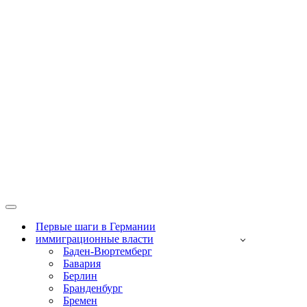
Меню
навигации
Первые шаги в Германии
иммиграционные власти
Баден-Вюртемберг
Бавария
Берлин
Бранденбург
Бремен