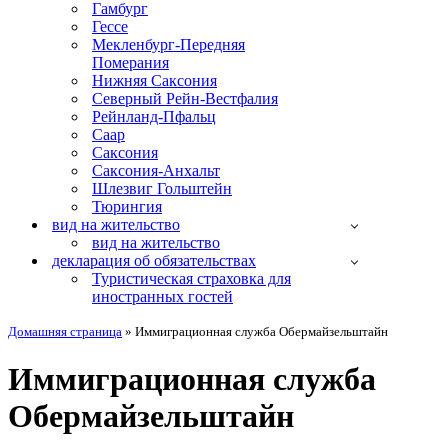
Гамбург
Гессе
Мекленбург-Передняя
Померания
Нижняя Саксония
Северный Рейн-Вестфалия
Рейнланд-Пфальц
Саар
Саксония
Саксония-Анхальт
Шлезвиг Гольштейн
Тюрингия
вид на жительство
вид на жительство
декларация об обязательствах
Туристическая страховка для
иностранных гостей
Домашняя страница
»
Иммиграционная служба Обермайзельштайн
Иммиграционная служба
Обермайзельштайн