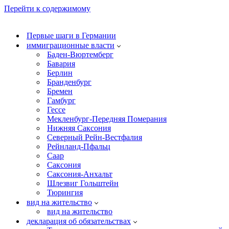
Перейти к содержимому
Первые шаги в Германии
иммиграционные власти
Баден-Вюртемберг
Бавария
Берлин
Бранденбург
Бремен
Гамбург
Гессе
Мекленбург-Передняя Померания
Нижняя Саксония
Северный Рейн-Вестфалия
Рейнланд-Пфальц
Саар
Саксония
Саксония-Анхальт
Шлезвиг Гольштейн
Тюрингия
вид на жительство
вид на жительство
декларация об обязательствах