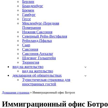
Берлин
Бранденбург
Бремен
Гамбург
Гессе
Мекленбург-Передняя
Померания
Нижняя Саксония
Северный Рейн-Вестфалия
Рейнланд-Пфальц
Саар
Саксония
Саксония-Анхальт
Шлезвиг Гольштейн
Тюрингия
вид на жительство
вид на жительство
декларация об обязательствах
Туристическая страховка для
иностранных гостей
Домашняя страница
»
Иммиграционный офис Ботроп
Иммиграционный офис Ботр