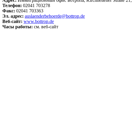
Адрес:
Иммиграционный офис Ботропа, Kirchhellener Straße 21,
Телефон:
02041 703278
Факс:
02041 703363
Эл. адрес:
auslaenderbehoerde@bottrop.de
Веб-сайт:
www.bottrop.de
Часы работы:
см. веб-сайт