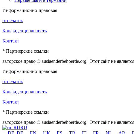
Первые шаги в Германии
Информационно-правовая
отпечаток
Конфиденциальность
Контакт
* Партнерские ссылки
авторское право © auslaenderbehoerde.org | Этот сайт не являе
Информационно-правовая
отпечаток
Конфиденциальность
Контакт
* Партнерские ссылки
авторское право © auslaenderbehoerde.org | Этот сайт не являе
RU
DE_DE
EN
UK
ES
TR
IT
FR
NL
AR