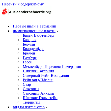
Перейти к содержимому
Первые шаги в Германии
иммиграционные власти
Баден-Вюртемберг
Бавария
Берлин
Бранденбург
Бремен
Гамбург
Гессе
Мекленбург-Передняя Померания
Нижняя Саксония
Северный Рейн-Вестфалия
Рейнланд-Пфальц
Саар
Саксония
Саксония-Анхальт
Шлезвиг Гольштейн
Тюрингия
вид на жительство