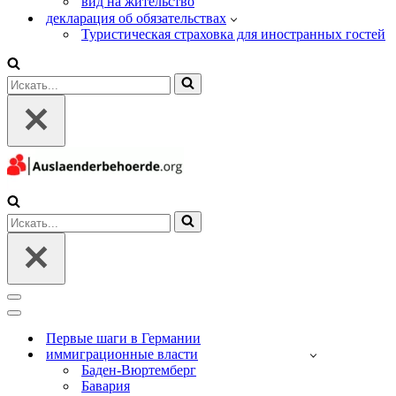
вид на жительство
декларация об обязательствах
Туристическая страховка для иностранных гостей
Искать...
Искать...
Меню
навигации
Меню
навигации
Первые шаги в Германии
иммиграционные власти
Баден-Вюртемберг
Бавария