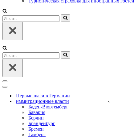
Туристическая страховка для иностранных гостей
Искать...
Искать...
Меню
навигации
Меню
навигации
Первые шаги в Германии
иммиграционные власти
Баден-Вюртемберг
Бавария
Берлин
Бранденбург
Бремен
Гамбург