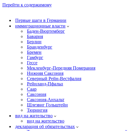
Перейти к содержимому
Первые шаги в Германии
иммиграционные власти
Баден-Вюртемберг
Бавария
Берлин
Бранденбург
Бремен
Гамбург
Гессе
Мекленбург-Передняя Померания
Нижняя Саксония
Северный Рейн-Вестфалия
Рейнланд-Пфальц
Саар
Саксония
Саксония-Анхальт
Шлезвиг Гольштейн
Тюрингия
вид на жительство
вид на жительство
декларация об обязательствах