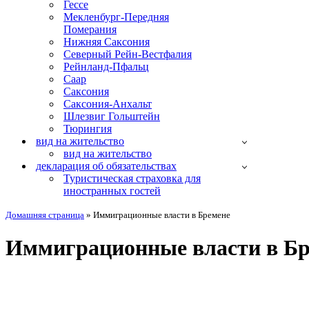
Гессе
Мекленбург-Передняя
Померания
Нижняя Саксония
Северный Рейн-Вестфалия
Рейнланд-Пфальц
Саар
Саксония
Саксония-Анхальт
Шлезвиг Гольштейн
Тюрингия
вид на жительство
вид на жительство
декларация об обязательствах
Туристическая страховка для
иностранных гостей
Домашняя страница
»
Иммиграционные власти в Бремене
Иммиграционные власти в Бр