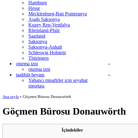
Hamburg
Hesse
Mecklenburg-Batı Pomeranya
Aşağı Saksonya
Kuzey Ren-Vestfalya
Rheinland-Pfalz
Saarland
Saksonya
Saksonya-Anhalt
Schleswig Holstein
Thüringen
oturma izni
oturma izni
taahhüt beyanı
Yabancı misafirler için seyahat
sigortası
Ana sayfa
»
Göçmen Bürosu Donauwörth
Göçmen Bürosu Donauwörth
İçindekiler