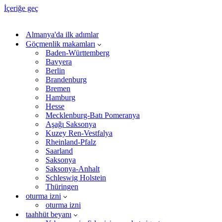
İçeriğe geç
Almanya'da ilk adımlar
Göçmenlik makamları
Baden-Württemberg
Bavyera
Berlin
Brandenburg
Bremen
Hamburg
Hesse
Mecklenburg-Batı Pomeranya
Aşağı Saksonya
Kuzey Ren-Vestfalya
Rheinland-Pfalz
Saarland
Saksonya
Saksonya-Anhalt
Schleswig Holstein
Thüringen
oturma izni
oturma izni
taahhüt beyanı