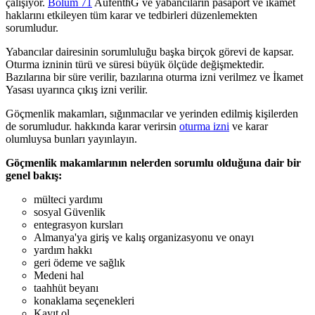
çalışıyor.
Bölüm 71
AufenthG ve yabancıların pasaport ve ikamet
haklarını etkileyen tüm karar ve tedbirleri düzenlemekten
sorumludur.
Yabancılar dairesinin sorumluluğu başka birçok görevi de kapsar.
Oturma izninin türü ve süresi büyük ölçüde değişmektedir.
Bazılarına bir süre verilir, bazılarına oturma izni verilmez ve İkamet
Yasası uyarınca çıkış izni verilir.
Göçmenlik makamları, sığınmacılar ve yerinden edilmiş kişilerden
de sorumludur. hakkında karar verirsin
oturma izni
ve karar
olumluysa bunları yayınlayın.
Göçmenlik makamlarının nelerden sorumlu olduğuna dair bir
genel bakış:
mülteci yardımı
sosyal Güvenlik
entegrasyon kursları
Almanya'ya giriş ve kalış organizasyonu ve onayı
yardım hakkı
geri ödeme ve sağlık
Medeni hal
taahhüt beyanı
konaklama seçenekleri
Kayıt ol