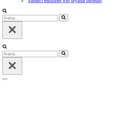
Yabancı misafirler için seyahat sigortası
Arama...
Arama...
Dolaşım
menüsü