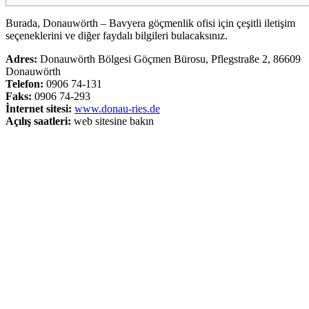
Burada, Donauwörth – Bavyera göçmenlik ofisi için çeşitli iletişim
seçeneklerini ve diğer faydalı bilgileri bulacaksınız.
Adres:
Donauwörth Bölgesi Göçmen Bürosu, Pflegstraße 2, 86609
Donauwörth
Telefon:
0906 74-131
Faks:
0906 74-293
İnternet sitesi:
www.donau-ries.de
Açılış saatleri:
web sitesine bakın