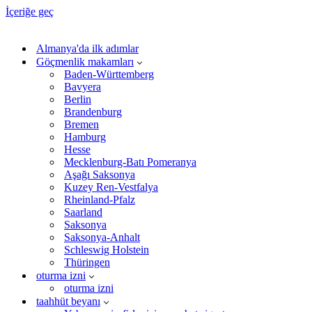
İçeriğe geç
Almanya'da ilk adımlar
Göçmenlik makamları
Baden-Württemberg
Bavyera
Berlin
Brandenburg
Bremen
Hamburg
Hesse
Mecklenburg-Batı Pomeranya
Aşağı Saksonya
Kuzey Ren-Vestfalya
Rheinland-Pfalz
Saarland
Saksonya
Saksonya-Anhalt
Schleswig Holstein
Thüringen
oturma izni
oturma izni
taahhüt beyanı