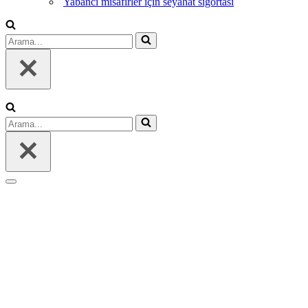
Yabancı misafirler için seyahat sigortası
Arama...
Arama...
Dolaşım
menüsü