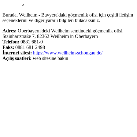
Burada, Weilheim - Bavyera'daki göçmenlik ofisi için çeşitli iletişim
seçeneklerini ve diğer yararlı bilgileri bulacaksınız.
Adres:
Oberbayern'deki Weilheim semtindeki göçmenlik ofisi,
Stainhartstraße 7, 82362 Weilheim in Oberbayern
Telefon:
0881 681-0
Faks:
0881 681-2498
İnternet sitesi:
https://www.weilheim-schongau.de/
Açılış saatleri:
web sitesine bakın