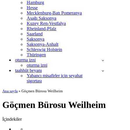
Hamburg
Hesse
Mecklenburg-Batı Pomeranya
Aşağı Saksonya
Kuzey Ren-Vestfalya
Rheinland-Pfalz
Saarland
Saksonya
Saksonya-Anhalt
Schleswig Holstein
Thüringen
oturma izni
oturma izni
taahhüt beyanı
Yabancı misafirler için seyahat
sigortası
Ana sayfa
»
Göçmen Bürosu Weilheim
Göçmen Bürosu Weilheim
İçindekiler