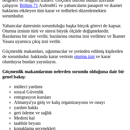
belgeleri ve hoşgörü izinleri. Göçmen bürosu bunun üzerinde
çalışıyor.
Bölüm 71
AufenthG ve yabancıların pasaport ve ikamet
haklarını etkileyen tüm karar ve tedbirleri düzenlemekten
sorumludur.
Yabancılar dairesinin sorumluluğu başka birçok görevi de kapsar.
Oturma izninin türü ve süresi büyük ölçüde değişmektedir.
Bazılarına bir süre verilir, bazılarına oturma izni verilmez ve İkamet
Yasası uyarınca çıkış izni verilir.
Göçmenlik makamları, sığınmacılar ve yerinden edilmiş kişilerden
de sorumludur. hakkında karar verirsin
oturma izni
ve karar
olumluysa bunları yayınlayın.
Göçmenlik makamlarının nelerden sorumlu olduğuna dair bir
genel bakış:
mülteci yardımı
sosyal Güvenlik
entegrasyon kursları
Almanya'ya giriş ve kalış organizasyonu ve onayı
yardım hakkı
geri ödeme ve sağlık
Medeni hal
taahhüt beyanı
konaklama seçenekleri