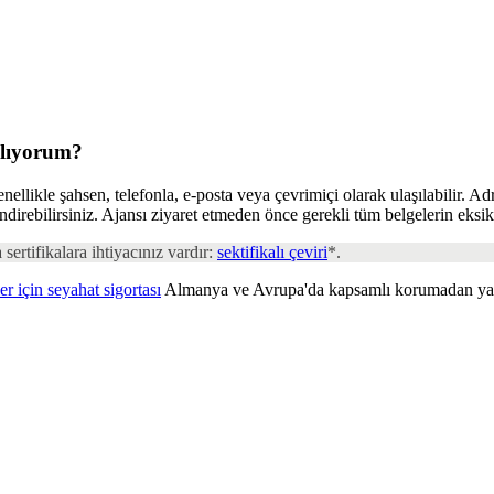
ılıyorum?
ikle şahsen, telefonla, e-posta veya çevrimiçi olarak ulaşılabilir. Adres
 indirebilirsiniz. Ajansı ziyaret etmeden önce gerekli tüm belgelerin eks
 sertifikalara ihtiyacınız vardır:
sektifikalı çeviri
*.
er için seyahat sigortası
Almanya ve Avrupa'da kapsamlı korumadan yar