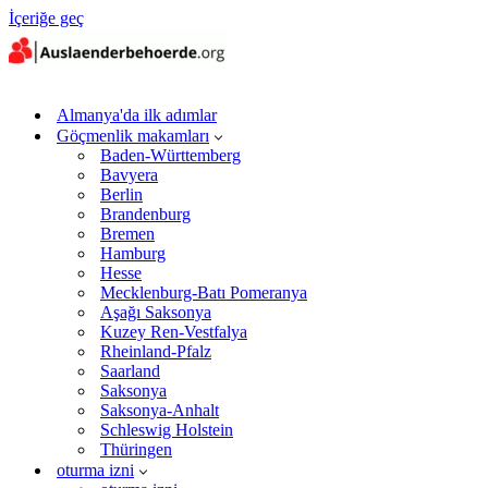
İçeriğe geç
Almanya'da ilk adımlar
Göçmenlik makamları
Baden-Württemberg
Bavyera
Berlin
Brandenburg
Bremen
Hamburg
Hesse
Mecklenburg-Batı Pomeranya
Aşağı Saksonya
Kuzey Ren-Vestfalya
Rheinland-Pfalz
Saarland
Saksonya
Saksonya-Anhalt
Schleswig Holstein
Thüringen
oturma izni