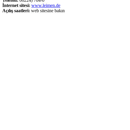
Telefon:
06224) 704-0
İnternet sitesi:
www.leimen.de
Açılış saatleri:
web sitesine bakın