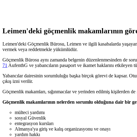
Leimen'deki göçmenlik makamlarının göre
Leimen'deki Göçmenlik Bürosu, Leimen ve ilgili kasabalarda yaşayanla
vermek veya reddetmekle yükümlüdür.
Göçmenlik Bürosu aynı zamanda belgenin düzenlenmesinden de sor
71
AufenthG ve yabancıların pasaport ve ikamet haklarını etkileyen t
Yabancılar dairesinin sorumluluğu başka birçok görevi de kapsar. Oturm
çıkış izni verilir.
Göçmenlik makamları, sığınmacılar ve yerinden edilmiş kişilerden de
Göçmenlik makamlarının nelerden sorumlu olduğuna dair bir gen
mülteci yardımı
sosyal Güvenlik
entegrasyon kursları
Almanya'ya giriş ve kalış organizasyonu ve onayı
yardım hakkı