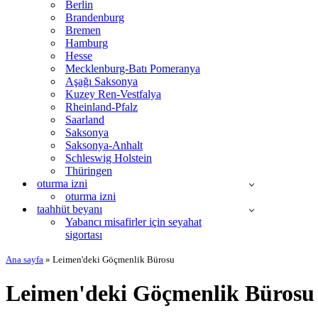
Berlin
Brandenburg
Bremen
Hamburg
Hesse
Mecklenburg-Batı Pomeranya
Aşağı Saksonya
Kuzey Ren-Vestfalya
Rheinland-Pfalz
Saarland
Saksonya
Saksonya-Anhalt
Schleswig Holstein
Thüringen
oturma izni
oturma izni
taahhüt beyanı
Yabancı misafirler için seyahat
sigortası
Ana sayfa
»
Leimen'deki Göçmenlik Bürosu
Leimen'deki Göçmenlik Bürosu