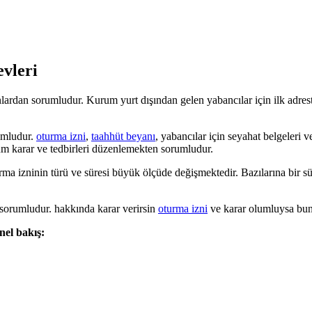
vleri
rdan sorumludur. Kurum yurt dışından gelen yabancılar için ilk adresti
umludur.
oturma izni
,
taahhüt beyanı
, yabancılar için seyahat belgeleri
üm karar ve tedbirleri düzenlemekten sorumludur.
a izninin türü ve süresi büyük ölçüde değişmektedir. Bazılarına bir sür
 sorumludur. hakkında karar verirsin
oturma izni
ve karar olumluysa bunl
el bakış: