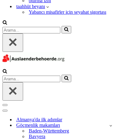
oturma izni
taahhüt beyanı
Yabancı misafirler için seyahat sigortası
Arama...
Arama...
Dolaşım
menüsü
Dolaşım
menüsü
Almanya'da ilk adımlar
Göçmenlik makamları
Baden-Württemberg
Bavyera