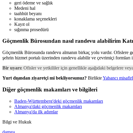
geri ödeme ve sağlık
Medeni hal
taahhüt beyanı
konaklama seçenekleri
Kayıt ol
sığınma prosedürü
Göçmenlik Bürosundan nasıl randevu alabilirim
Kat
Göçmenlik Bürosunda randevu almanın birkaç yolu vardır. Ofislere genell
şehrin hizmet portalı üzerinden randevu alabilir ve çevrimiçi formları
Bir uyarı:
Ofisler ve yetkililer için genellikle aşağıdaki belgelere veya
Yurt dışından ziyaretçi mi bekliyorsunuz?
Birlikte
Yabancı misafirl
Diğer göçmenlik makamları ve bilgileri
Baden-Württemberg'deki göçmenlik makamları
Almanya'daki göçmenlik makamları
Almanya'da ilk adımlar
Bilgi ve Hukuk
damga