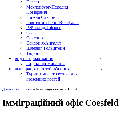
Гессен
Мекленбург-Передня
Померанія
Нижня Саксонія
Північний Рейн-Вестфалія
Рейнланд-Пфальц
Саар
Саксонія
Саксонія-Ангальт
Шлезвіг-Гольштейн
Тюрінгія
вид на проживання
вид на проживання
декларація про зобов'язання
Туристична страховка для
іноземних гостей
Домашня сторінка
»
Імміграційний офіс Coesfeld
Імміграційний офіс Coesfeld