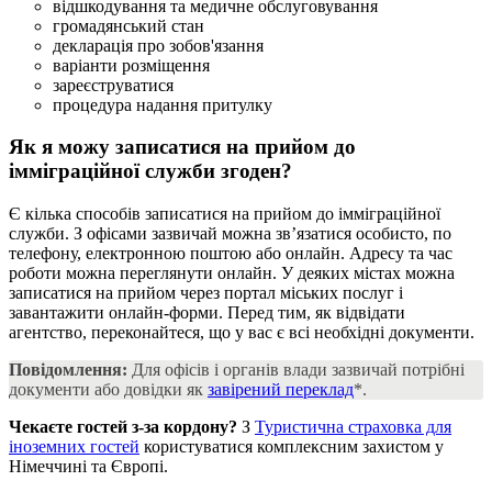
відшкодування та медичне обслуговування
громадянський стан
декларація про зобов'язання
варіанти розміщення
зареєструватися
процедура надання притулку
Як я можу записатися на прийом до
імміграційної служби
згоден?
Є кілька способів записатися на прийом до імміграційної
служби. З офісами зазвичай можна зв’язатися особисто, по
телефону, електронною поштою або онлайн. Адресу та час
роботи можна переглянути онлайн. У деяких містах можна
записатися на прийом через портал міських послуг і
завантажити онлайн-форми. Перед тим, як відвідати
агентство, переконайтеся, що у вас є всі необхідні документи.
Повідомлення:
Для офісів і органів влади зазвичай потрібні
документи або довідки як
завірений переклад
*.
Чекаєте гостей з-за кордону?
З
Туристична страховка для
іноземних гостей
користуватися комплексним захистом у
Німеччині та Європі.