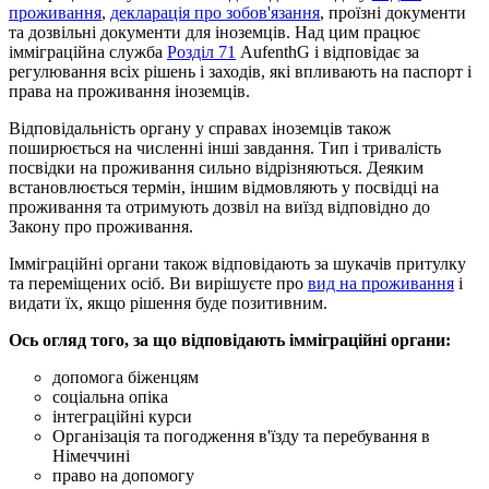
проживання
,
декларація про зобов'язання
, проїзні документи
та дозвільні документи для іноземців. Над цим працює
імміграційна служба
Розділ 71
AufenthG і відповідає за
регулювання всіх рішень і заходів, які впливають на паспорт і
права на проживання іноземців.
Відповідальність органу у справах іноземців також
поширюється на численні інші завдання. Тип і тривалість
посвідки на проживання сильно відрізняються. Деяким
встановлюється термін, іншим відмовляють у посвідці на
проживання та отримують дозвіл на виїзд відповідно до
Закону про проживання.
Імміграційні органи також відповідають за шукачів притулку
та переміщених осіб. Ви вирішуєте про
вид на проживання
і
видати їх, якщо рішення буде позитивним.
Ось огляд того, за що відповідають імміграційні органи:
допомога біженцям
соціальна опіка
інтеграційні курси
Організація та погодження в'їзду та перебування в
Німеччині
право на допомогу