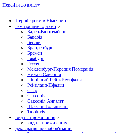
Перейти до вмісту
Перші кроки в Німеччині
імміграційні органи
Баден-Вюртемберг
Баварія
Берлін
Бранденбург
Бремен
Гамбург
Гессен
Мекленбург-Передня Померанія
Нижня Саксонія
Північний Рейн-Вестфалія
Рейнланд-Пфальц
Саар
Саксонія
Саксонія-Ангальт
Шлезвіг-Гольштейн
Тюрінгія
вид на проживання
вид на проживання
декларація про зобов'язання