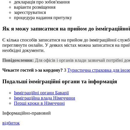
декларація про зобов'язання
варіанти розміщення
зареєструватися
процедура надання притулку
Як я можу записатися на прийом до імміграційно
Є кілька способів записатися на прийом до імміграційної служ
переглянути онлайн. У деяких містах можна записатися на прийо
необхідні документи.
Повідомлення:
Для офісів і органів влади зазвичай потрібні д
Чекаєте гостей з-за кордону?
З
Туристична страховка для іноз
Подальші імміграційні органи та інформація
Імміграційні органи Баварії
Імміграційна влада Німеччини
Перші кроки в Німеччині
Інформаційно-правовий
відбиток