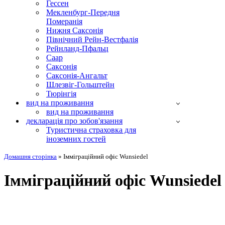
Гессен
Мекленбург-Передня
Померанія
Нижня Саксонія
Північний Рейн-Вестфалія
Рейнланд-Пфальц
Саар
Саксонія
Саксонія-Ангальт
Шлезвіг-Гольштейн
Тюрінгія
вид на проживання
вид на проживання
декларація про зобов'язання
Туристична страховка для
іноземних гостей
Домашня сторінка
»
Імміграційний офіс Wunsiedel
Імміграційний офіс Wunsiedel