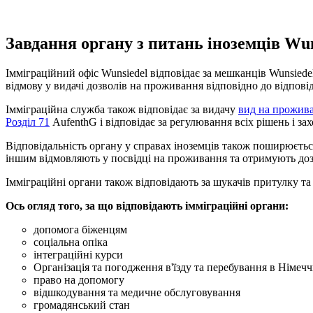
Завдання органу з питань іноземців Wun
Імміграційний офіс Wunsiedel відповідає за мешканців Wunsiedel
відмову у видачі дозволів на проживання відповідно до відпов
Імміграційна служба також відповідає за видачу
вид на прожив
Розділ 71
AufenthG і відповідає за регулювання всіх рішень і за
Відповідальність органу у справах іноземців також поширюєтьс
іншим відмовляють у посвідці на проживання та отримують дозв
Імміграційні органи також відповідають за шукачів притулку т
Ось огляд того, за що відповідають імміграційні органи:
допомога біженцям
соціальна опіка
інтеграційні курси
Організація та погодження в'їзду та перебування в Німечч
право на допомогу
відшкодування та медичне обслуговування
громадянський стан