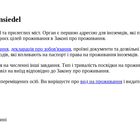
siedel
 та прилеглих міст. Орган є першою адресою для іноземців, які пр
ідних цілей проживання в Законі про проживання.
ання
,
декларація про зобов'язання
, проїзні документи та дозвіль
ходів, які впливають на паспорт і права на проживання іноземців.
я на численні інші завдання. Тип і тривалість посвідки на прож
іл на виїзд відповідно до Закону про проживання.
а переміщених осіб. Ви вирішуєте про
вид на проживання
і видат
ині