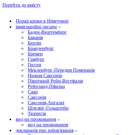
Перейти до вмісту
Перші кроки в Німеччині
імміграційні органи
Баден-Вюртемберг
Баварія
Берлін
Бранденбург
Бремен
Гамбург
Гессен
Мекленбург-Передня Померанія
Нижня Саксонія
Північний Рейн-Вестфалія
Рейнланд-Пфальц
Саар
Саксонія
Саксонія-Ангальт
Шлезвіг-Гольштейн
Тюрінгія
вид на проживання
вид на проживання
декларація про зобов'язання