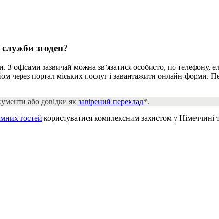
ї служби
згоден?
би. З офісами зазвичай можна зв’язатися особисто, по телефону,
м через портал міських послуг і завантажити онлайн-форми. Пере
окументи або довідки як
завірений переклад
*.
емних гостей
користуватися комплексним захистом у Німеччині т