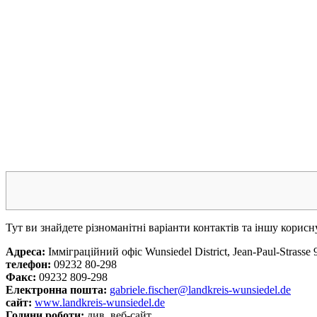
Тут ви знайдете різноманітні варіанти контактів та іншу корисн
Адреса:
Імміграційний офіс Wunsiedel District, Jean-Paul-Strasse
телефон:
09232 80-298
Факс:
09232 809-298
Електронна пошта:
gabriele.fischer@landkreis-wunsiedel.de
сайт:
www.landkreis-wunsiedel.de
Години роботи:
див. веб-сайт