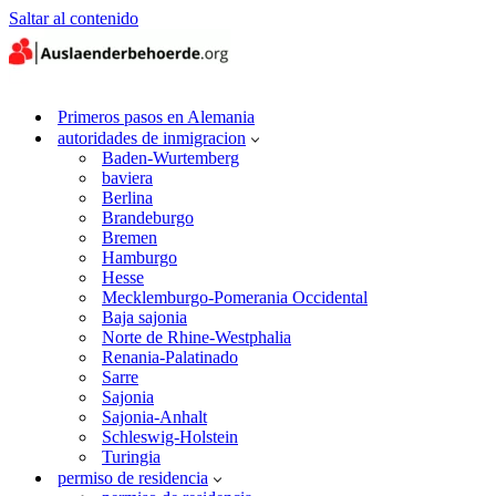
Saltar al contenido
Primeros pasos en Alemania
autoridades de inmigracion
Baden-Wurtemberg
baviera
Berlina
Brandeburgo
Bremen
Hamburgo
Hesse
Mecklemburgo-Pomerania Occidental
Baja sajonia
Norte de Rhine-Westphalia
Renania-Palatinado
Sarre
Sajonia
Sajonia-Anhalt
Schleswig-Holstein
Turingia
permiso de residencia