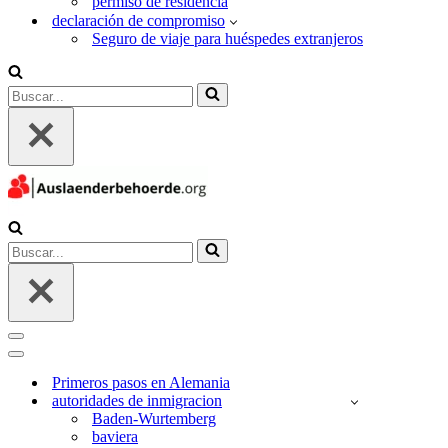
permiso de residencia
declaración de compromiso
Seguro de viaje para huéspedes extranjeros
Buscar...
Buscar...
Menú
de
Menú
navegación
de
Primeros pasos en Alemania
navegación
autoridades de inmigracion
Baden-Wurtemberg
baviera