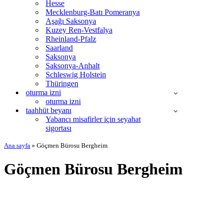
Hesse
Mecklenburg-Batı Pomeranya
Aşağı Saksonya
Kuzey Ren-Vestfalya
Rheinland-Pfalz
Saarland
Saksonya
Saksonya-Anhalt
Schleswig Holstein
Thüringen
oturma izni
oturma izni
taahhüt beyanı
Yabancı misafirler için seyahat
sigortası
Ana sayfa
»
Göçmen Bürosu Bergheim
Göçmen Bürosu Bergheim