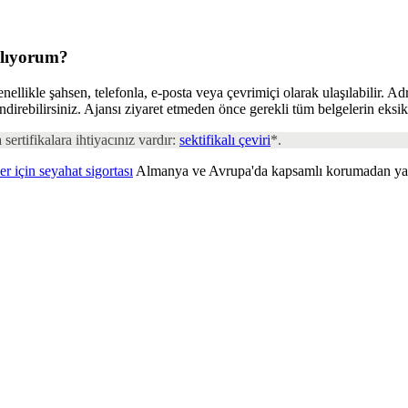
ılıyorum?
ikle şahsen, telefonla, e-posta veya çevrimiçi olarak ulaşılabilir. Adres
 indirebilirsiniz. Ajansı ziyaret etmeden önce gerekli tüm belgelerin eks
 sertifikalara ihtiyacınız vardır:
sektifikalı çeviri
*.
er için seyahat sigortası
Almanya ve Avrupa'da kapsamlı korumadan yar