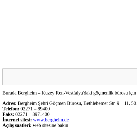
Burada Bergheim – Kuzey Ren-Vestfalya'daki göçmenlik bürosu için çeşit
Adres:
Bergheim Şehri Göçmen Bürosu, Bethlehemer Str. 9 – 11, 5
Telefon:
02271 – 89400
Faks:
02271 – 8971400
İnternet sitesi:
www.bergheim.de
Açılış saatleri:
web sitesine bakın