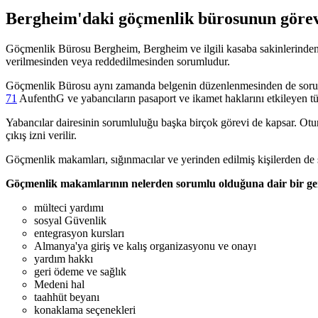
Bergheim'daki göçmenlik bürosunun görev
Göçmenlik Bürosu Bergheim, Bergheim ve ilgili kasaba sakinlerinden so
verilmesinden veya reddedilmesinden sorumludur.
Göçmenlik Bürosu aynı zamanda belgenin düzenlenmesinden de sor
71
AufenthG ve yabancıların pasaport ve ikamet haklarını etkileyen t
Yabancılar dairesinin sorumluluğu başka birçok görevi de kapsar. Oturm
çıkış izni verilir.
Göçmenlik makamları, sığınmacılar ve yerinden edilmiş kişilerden de
Göçmenlik makamlarının nelerden sorumlu olduğuna dair bir gen
mülteci yardımı
sosyal Güvenlik
entegrasyon kursları
Almanya'ya giriş ve kalış organizasyonu ve onayı
yardım hakkı
geri ödeme ve sağlık
Medeni hal
taahhüt beyanı
konaklama seçenekleri