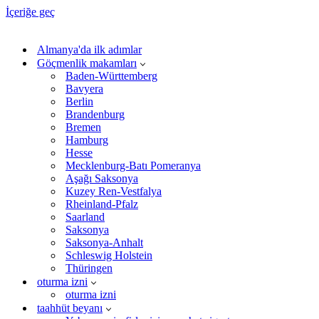
İçeriğe geç
Almanya'da ilk adımlar
Göçmenlik makamları
Baden-Württemberg
Bavyera
Berlin
Brandenburg
Bremen
Hamburg
Hesse
Mecklenburg-Batı Pomeranya
Aşağı Saksonya
Kuzey Ren-Vestfalya
Rheinland-Pfalz
Saarland
Saksonya
Saksonya-Anhalt
Schleswig Holstein
Thüringen
oturma izni
oturma izni
taahhüt beyanı