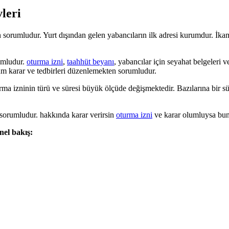
leri
rumludur. Yurt dışından gelen yabancıların ilk adresi kurumdur. İkamet
umludur.
oturma izni
,
taahhüt beyanı
, yabancılar için seyahat belgeleri
üm karar ve tedbirleri düzenlemekten sorumludur.
a izninin türü ve süresi büyük ölçüde değişmektedir. Bazılarına bir sür
 sorumludur. hakkında karar verirsin
oturma izni
ve karar olumluysa bunl
el bakış: