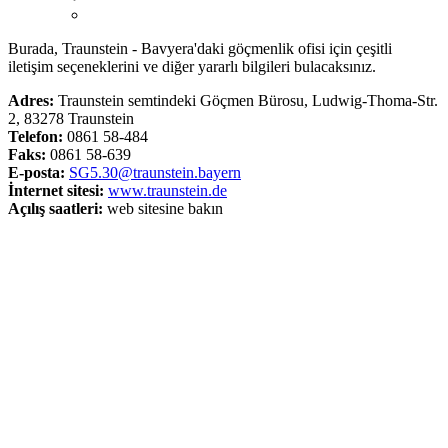
Burada, Traunstein - Bavyera'daki göçmenlik ofisi için çeşitli
iletişim seçeneklerini ve diğer yararlı bilgileri bulacaksınız.
Adres:
Traunstein semtindeki Göçmen Bürosu, Ludwig-Thoma-Str.
2, 83278 Traunstein
Telefon:
0861 58-484
Faks:
0861 58-639
E-posta:
SG5.30@traunstein.bayern
İnternet sitesi:
www.traunstein.de
Açılış saatleri:
web sitesine bakın