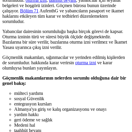
sorumludur.
oturma izni
,
taahhüt beyanı
, yabancılar için seyahat
belgeleri ve hoşgörü izinleri. Göçmen bürosu bunun üzerinde
çalışıyor.
Bölüm 71
AufenthG ve yabancıların pasaport ve ikamet
haklarını etkileyen tüm karar ve tedbirleri düzenlemekten
sorumludur.
Yabancılar dairesinin sorumluluğu başka birçok görevi de kapsar.
Oturma izninin türü ve süresi büyük ölçüde değişmektedir.
Bazılarına bir süre verilir, bazılarına oturma izni verilmez ve İkamet
Yasası uyarınca çıkış izni verilir.
Göçmenlik makamları, sığınmacılar ve yerinden edilmiş kişilerden
de sorumludur. hakkında karar verirsin
oturma izni
ve karar
olumluysa bunları yayınlayın.
Göçmenlik makamlarının nelerden sorumlu olduğuna dair bir
genel bakış:
mülteci yardımı
sosyal Güvenlik
entegrasyon kursları
Almanya'ya giriş ve kalış organizasyonu ve onayı
yardım hakkı
geri ödeme ve sağlık
Medeni hal
taahhüt beyanı