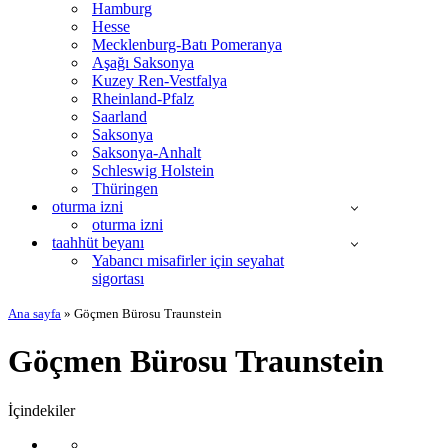
Hamburg
Hesse
Mecklenburg-Batı Pomeranya
Aşağı Saksonya
Kuzey Ren-Vestfalya
Rheinland-Pfalz
Saarland
Saksonya
Saksonya-Anhalt
Schleswig Holstein
Thüringen
oturma izni
oturma izni
taahhüt beyanı
Yabancı misafirler için seyahat
sigortası
Ana sayfa
»
Göçmen Bürosu Traunstein
Göçmen Bürosu Traunstein
İçindekiler