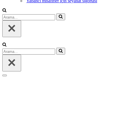
Yabancı misafirler için seyahat sigortası
Arama...
Arama...
Dolaşım
menüsü