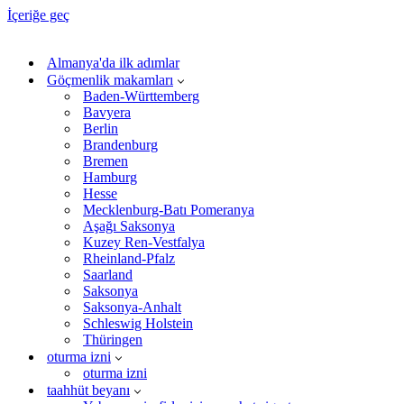
İçeriğe geç
Almanya'da ilk adımlar
Göçmenlik makamları
Baden-Württemberg
Bavyera
Berlin
Brandenburg
Bremen
Hamburg
Hesse
Mecklenburg-Batı Pomeranya
Aşağı Saksonya
Kuzey Ren-Vestfalya
Rheinland-Pfalz
Saarland
Saksonya
Saksonya-Anhalt
Schleswig Holstein
Thüringen
oturma izni
oturma izni
taahhüt beyanı