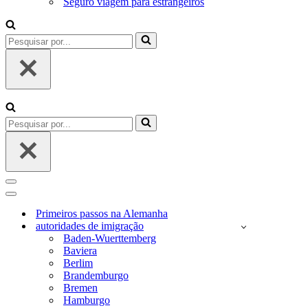
Seguro viagem para estrangeiros
Pesquisar
por...
Pesquisar
por...
Menu
de
Menu
navegação
de
Primeiros passos na Alemanha
navegação
autoridades de imigração
Baden-Wuerttemberg
Baviera
Berlim
Brandemburgo
Bremen
Hamburgo