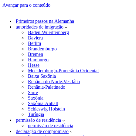
Avançar para o conteúdo
Primeiros passos na Alemanha
autoridades de imigração
Baden-Wuerttemberg
Baviera
Berlim
Brandemburgo
Bremen
Hamburgo
Hesse
Mecklemburgo-Pomerânia Ocidental
Baixa Saxônia
Renânia do Norte-Vestfália
Renânia-Palatinado
Sarre
Saxônia
Saxônia-Anhalt
Schleswig Holstein
Turíngia
permissão de residência
permissão de residência
declaração de compromisso