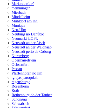
Marktoberdorf
memmingen
Miesbach
Mindelheim
Mühldorf am Inn
Munique
Neu-Ulm
Neuburg no Danúbio
Neumarkt idOPf.
Neustadt an der Aisch
Neustadt an der Waldnaab
Neustadt perto de Coburg
Nuremberg
Obermaiselstein
Ochsenfurt
Passau
Pfaffenhofen no Ilm
igrejas paroquiais
regensburgo
Rosenheim
Roth
Rothenburg ob der Tauber
Schongau
Schwabach
Schwandorf