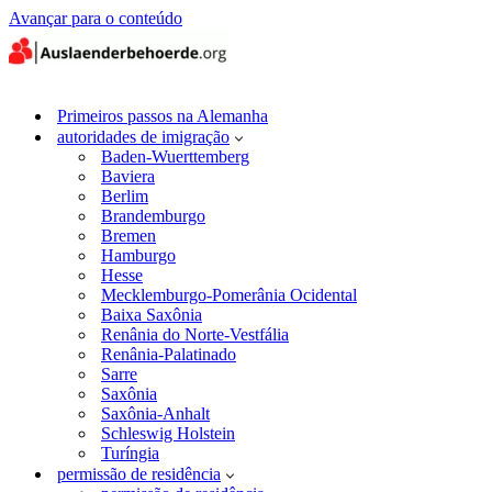
Avançar para o conteúdo
Primeiros passos na Alemanha
autoridades de imigração
Baden-Wuerttemberg
Baviera
Berlim
Brandemburgo
Bremen
Hamburgo
Hesse
Mecklemburgo-Pomerânia Ocidental
Baixa Saxônia
Renânia do Norte-Vestfália
Renânia-Palatinado
Sarre
Saxônia
Saxônia-Anhalt
Schleswig Holstein
Turíngia
permissão de residência