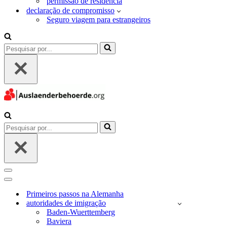
permissão de residência
declaração de compromisso
Seguro viagem para estrangeiros
Pesquisar
por...
Pesquisar
por...
Menu
de
Menu
navegação
de
Primeiros passos na Alemanha
navegação
autoridades de imigração
Baden-Wuerttemberg
Baviera