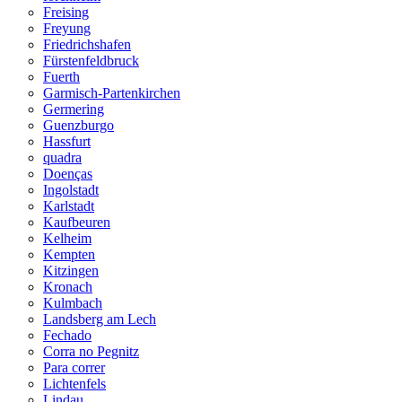
Freising
Freyung
Friedrichshafen
Fürstenfeldbruck
Fuerth
Garmisch-Partenkirchen
Germering
Guenzburgo
Hassfurt
quadra
Doenças
Ingolstadt
Karlstadt
Kaufbeuren
Kelheim
Kempten
Kitzingen
Kronach
Kulmbach
Landsberg am Lech
Fechado
Corra no Pegnitz
Para correr
Lichtenfels
Lindau