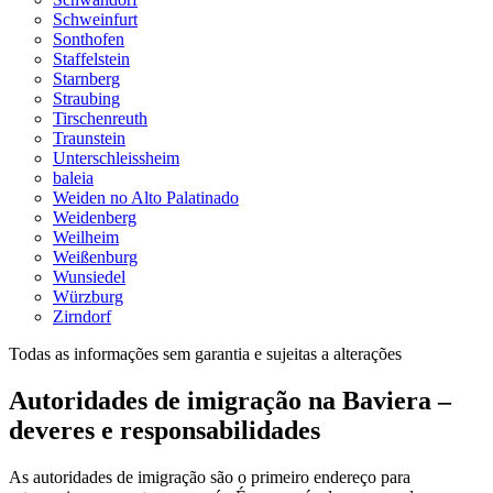
Schweinfurt
Sonthofen
Staffelstein
Starnberg
Straubing
Tirschenreuth
Traunstein
Unterschleissheim
baleia
Weiden no Alto Palatinado
Weidenberg
Weilheim
Weißenburg
Wunsiedel
Würzburg
Zirndorf
Todas as informações sem garantia e sujeitas a alterações
Autoridades de imigração na Baviera
–
deveres e responsabilidades
As autoridades de imigração são o primeiro endereço para