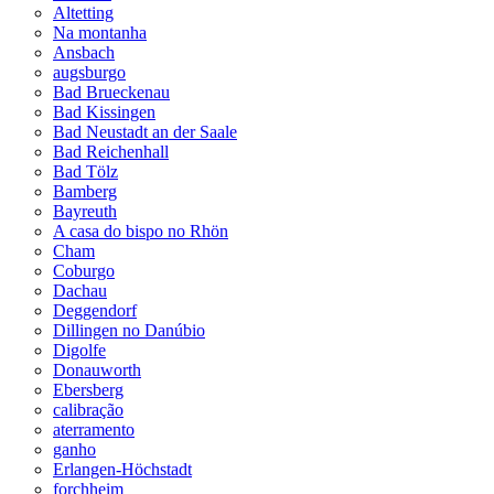
Altetting
Na montanha
Ansbach
augsburgo
Bad Brueckenau
Bad Kissingen
Bad Neustadt an der Saale
Bad Reichenhall
Bad Tölz
Bamberg
Bayreuth
A casa do bispo no Rhön
Cham
Coburgo
Dachau
Deggendorf
Dillingen no Danúbio
Digolfe
Donauworth
Ebersberg
calibração
aterramento
ganho
Erlangen-Höchstadt
forchheim