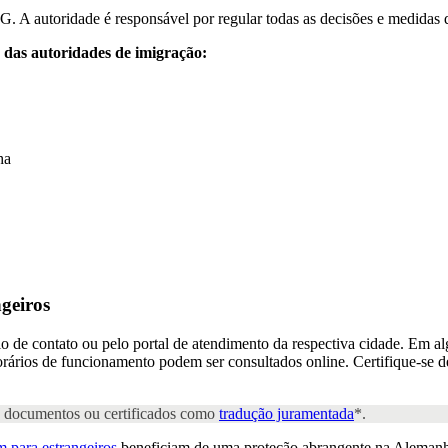
. A autoridade é responsável por regular todas as decisões e medidas qu
 das autoridades de imigração:
ha
geiros
o de contato ou pelo portal de atendimento da respectiva cidade. Em a
rários de funcionamento podem ser consultados online. Certifique-se de
os documentos ou certificados como
tradução juramentada
*.
 para estrangeiros
beneficiam de uma proteção abrangente na Alemanh