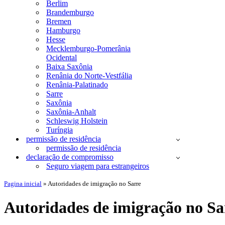
Berlim
Brandemburgo
Bremen
Hamburgo
Hesse
Mecklemburgo-Pomerânia
Ocidental
Baixa Saxônia
Renânia do Norte-Vestfália
Renânia-Palatinado
Sarre
Saxônia
Saxônia-Anhalt
Schleswig Holstein
Turíngia
permissão de residência
permissão de residência
declaração de compromisso
Seguro viagem para estrangeiros
Pagina inicial
»
Autoridades de imigração no Sarre
Autoridades de imigração no Sa