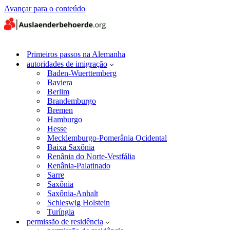
Avançar para o conteúdo
Primeiros passos na Alemanha
autoridades de imigração
Baden-Wuerttemberg
Baviera
Berlim
Brandemburgo
Bremen
Hamburgo
Hesse
Mecklemburgo-Pomerânia Ocidental
Baixa Saxônia
Renânia do Norte-Vestfália
Renânia-Palatinado
Sarre
Saxônia
Saxônia-Anhalt
Schleswig Holstein
Turíngia
permissão de residência