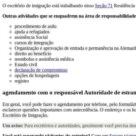
O escritório de imigração está trabalhando nisso
Seção 71
Residência G
Outras atividades que se enquadrem na área de responsabilidade
procedimento de asilo
ajuda a refugiados
assistência Social
cursos de integração
Organização e aprovação de entrada e permanência na Aleman
direito ao benefício
reembolso e assistência médica
Estado civil
declaração de compromisso
opções de hospedagem
registro
agendamento com o responsável
Autoridade de estran
Em geral, você pode fazer o agendamento por telefone, pelo formulári
esclarecer questões importantes com antecedência. O endereço e os ho
Escritório de Imigração.
Um aviso:
Para escritórios e autoridades, geralmente você precisa d
Você está esperando visitantes do exterior?
Com um
Seguro viagem