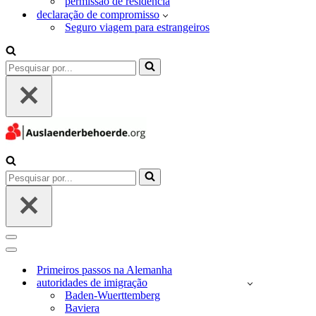
permissão de residência
declaração de compromisso
Seguro viagem para estrangeiros
Pesquisar
por...
Pesquisar
por...
Menu
de
Menu
navegação
de
Primeiros passos na Alemanha
navegação
autoridades de imigração
Baden-Wuerttemberg
Baviera