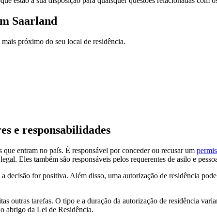
o
que estão à sua disposição para quaisquer questões relacionadas com os
em Saarland
o mais próximo do seu local de residência.
es e responsabilidades
os que entram no país. É responsável por conceder ou recusar um
permis
 legal. Eles também são responsáveis pelos requerentes de asilo e pesso
 a decisão for positiva. Além disso, uma autorização de residência pod
tas outras tarefas. O tipo e a duração da autorização de residência var
ao abrigo da Lei de Residência.