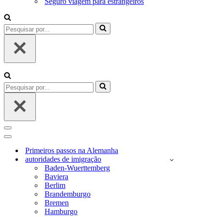
Seguro viagem para estrangeiros
Pesquisar
por...
Pesquisar
por...
Menu
de
Menu
navegação
de
Primeiros passos na Alemanha
navegação
autoridades de imigração
Baden-Wuerttemberg
Baviera
Berlim
Brandemburgo
Bremen
Hamburgo