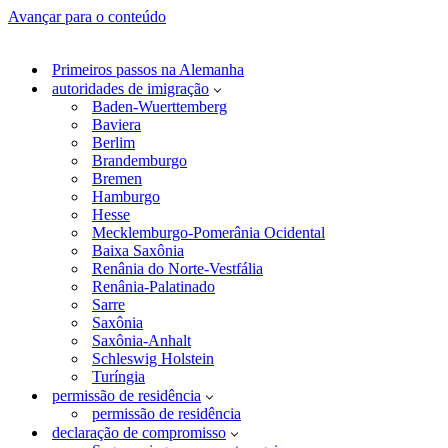
Avançar para o conteúdo
Primeiros passos na Alemanha
autoridades de imigração
Baden-Wuerttemberg
Baviera
Berlim
Brandemburgo
Bremen
Hamburgo
Hesse
Mecklemburgo-Pomerânia Ocidental
Baixa Saxônia
Renânia do Norte-Vestfália
Renânia-Palatinado
Sarre
Saxônia
Saxônia-Anhalt
Schleswig Holstein
Turíngia
permissão de residência
permissão de residência
declaração de compromisso