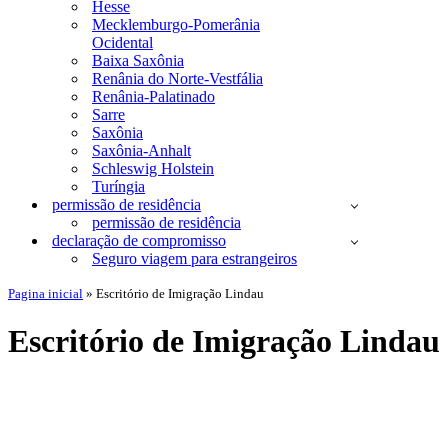
Hesse
Mecklemburgo-Pomerânia
Ocidental
Baixa Saxônia
Renânia do Norte-Vestfália
Renânia-Palatinado
Sarre
Saxônia
Saxônia-Anhalt
Schleswig Holstein
Turíngia
permissão de residência
permissão de residência
declaração de compromisso
Seguro viagem para estrangeiros
Pagina inicial
»
Escritório de Imigração Lindau
Escritório de Imigração Lindau