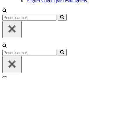
Seguro viagem para estrangeiros
Pesquisar
por...
Pesquisar
por...
Menu
de
navegação