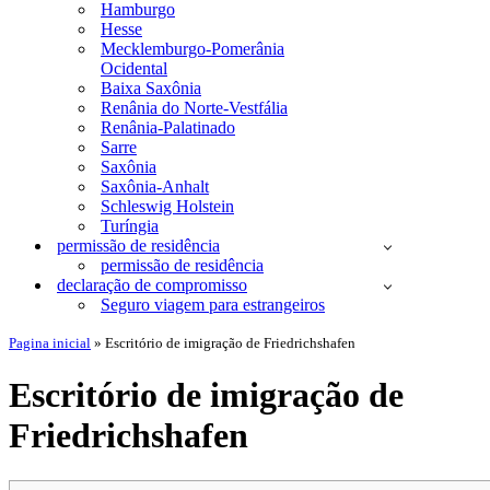
Hamburgo
Hesse
Mecklemburgo-Pomerânia
Ocidental
Baixa Saxônia
Renânia do Norte-Vestfália
Renânia-Palatinado
Sarre
Saxônia
Saxônia-Anhalt
Schleswig Holstein
Turíngia
permissão de residência
permissão de residência
declaração de compromisso
Seguro viagem para estrangeiros
Pagina inicial
»
Escritório de imigração de Friedrichshafen
Escritório de imigração de
Friedrichshafen