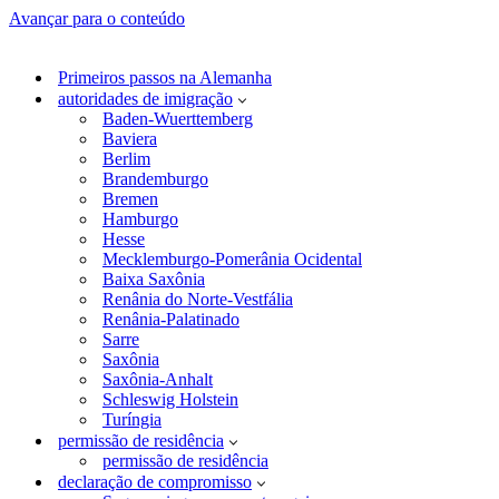
Avançar para o conteúdo
Primeiros passos na Alemanha
autoridades de imigração
Baden-Wuerttemberg
Baviera
Berlim
Brandemburgo
Bremen
Hamburgo
Hesse
Mecklemburgo-Pomerânia Ocidental
Baixa Saxônia
Renânia do Norte-Vestfália
Renânia-Palatinado
Sarre
Saxônia
Saxônia-Anhalt
Schleswig Holstein
Turíngia
permissão de residência
permissão de residência
declaração de compromisso