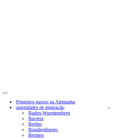
Menu
de
Primeiros passos na Alemanha
navegação
autoridades de imigração
Baden-Wuerttemberg
Baviera
Berlim
Brandemburgo
Bremen