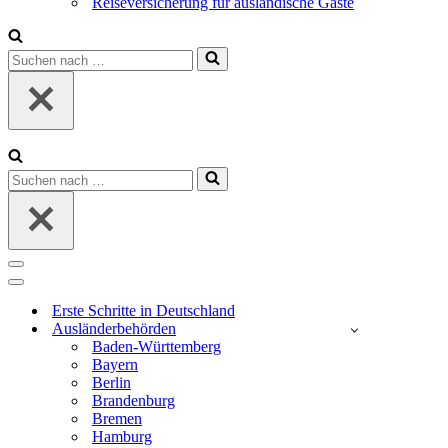
Reiseversicherung für ausländische Gäste
Suchen
nach …
Suchen
nach …
Navigations-
Menü
Navigations-
Menü
Erste Schritte in Deutschland
Ausländerbehörden
Baden-Württemberg
Bayern
Berlin
Brandenburg
Bremen
Hamburg