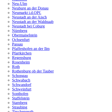
Neu-Ulm
Neuburg an der Donau
Neumarkt i.d.OPf.
Neustadt an der Aisch
Neustadt an der Waldnaab
Neustadt bei Coburg
Nürnberg
Obermaiselstein
Ochsenfurt
Passau
Pfaffenhofen an der Ilm
Pfarrkirchen
Regensburg
Rosenheim
Roth
Rothenburg ob der Tauber
Schongau
Schwabach
Schwandorf
Schweinfurt
Sonthofen
Staffelstein
Starnberg
Straubing
Tirschenreuth