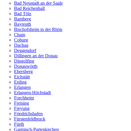
Bad Neustadt an der Saale
Bad Reichenhall
Bad Tölz
Bamberg
Bayreuth
Bischofsheim in der Rhön
Cham
Coburg
Dachau
Deggendorf
Dillingen an der Donau
Dingolfing
Donauwörth
Ebersberg
Eichstätt
Erding
Erlangen
Erlangen-Höchstadt
Forchheim
Freising
Freyung
Friedrichshafen
Fürstenfeldbruck
Fürth
Garmisch-Partenkirchen