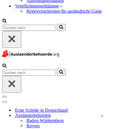
Aufenthaltserlaubnis
Verpflichtungserklärung
Reiseversicherung für ausländische Gäste
Suchen
nach …
Suchen
nach …
Navigations-
Menü
Navigations-
Menü
Erste Schritte in Deutschland
Ausländerbehörden
Baden-Württemberg
Bayern