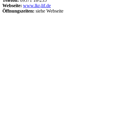
Telefon:
09571 18-235
Webseite:
www.lkr-lif.de
Öffnungszeiten:
siehe Webseite