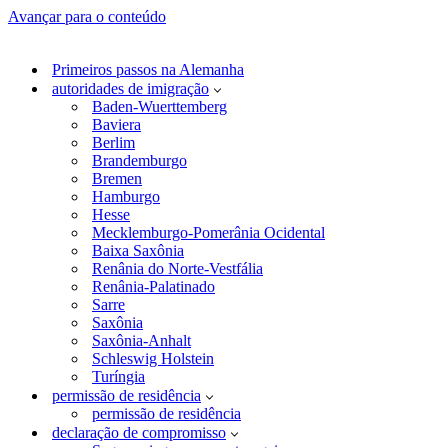
Avançar para o conteúdo
Primeiros passos na Alemanha
autoridades de imigração
Baden-Wuerttemberg
Baviera
Berlim
Brandemburgo
Bremen
Hamburgo
Hesse
Mecklemburgo-Pomerânia Ocidental
Baixa Saxônia
Renânia do Norte-Vestfália
Renânia-Palatinado
Sarre
Saxônia
Saxônia-Anhalt
Schleswig Holstein
Turíngia
permissão de residência
permissão de residência
declaração de compromisso