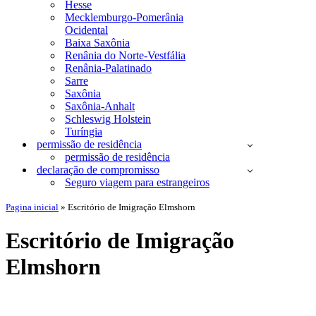
Hesse
Mecklemburgo-Pomerânia
Ocidental
Baixa Saxônia
Renânia do Norte-Vestfália
Renânia-Palatinado
Sarre
Saxônia
Saxônia-Anhalt
Schleswig Holstein
Turíngia
permissão de residência
permissão de residência
declaração de compromisso
Seguro viagem para estrangeiros
Pagina inicial
»
Escritório de Imigração Elmshorn
Escritório de Imigração
Elmshorn