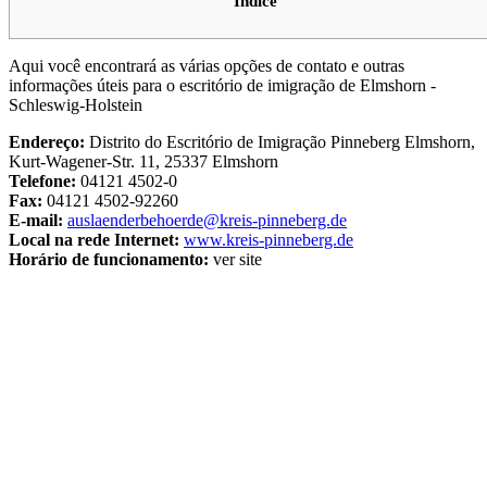
Índice
Aqui você encontrará as várias opções de contato e outras
informações úteis para o escritório de imigração de Elmshorn -
Schleswig-Holstein
Endereço:
Distrito do Escritório de Imigração Pinneberg Elmshorn,
Kurt-Wagener-Str. 11, 25337 Elmshorn
Telefone:
04121 4502-0
Fax:
04121 4502-92260
E-mail:
auslaenderbehoerde@kreis-pinneberg.de
Local na rede Internet:
www.kreis-pinneberg.de
Horário de funcionamento:
ver site