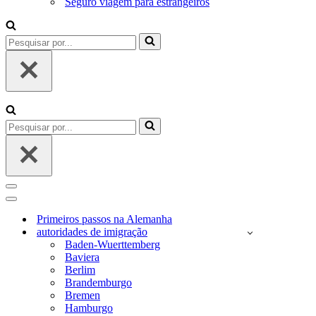
Seguro viagem para estrangeiros
Pesquisar
por...
Pesquisar
por...
Menu
de
Menu
navegação
de
Primeiros passos na Alemanha
navegação
autoridades de imigração
Baden-Wuerttemberg
Baviera
Berlim
Brandemburgo
Bremen
Hamburgo