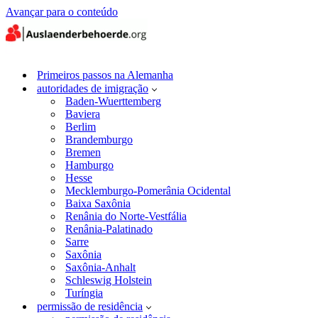
Avançar para o conteúdo
Primeiros passos na Alemanha
autoridades de imigração
Baden-Wuerttemberg
Baviera
Berlim
Brandemburgo
Bremen
Hamburgo
Hesse
Mecklemburgo-Pomerânia Ocidental
Baixa Saxônia
Renânia do Norte-Vestfália
Renânia-Palatinado
Sarre
Saxônia
Saxônia-Anhalt
Schleswig Holstein
Turíngia
permissão de residência