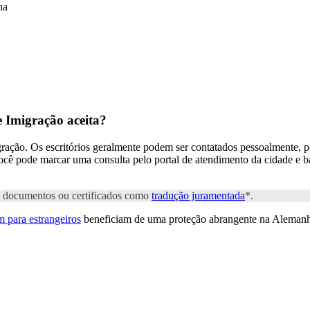
ha
e Imigração
aceita?
ração. Os escritórios geralmente podem ser contatados pessoalmente, po
ê pode marcar uma consulta pelo portal de atendimento da cidade e bai
os documentos ou certificados como
tradução juramentada
*.
 para estrangeiros
beneficiam de uma proteção abrangente na Alemanh