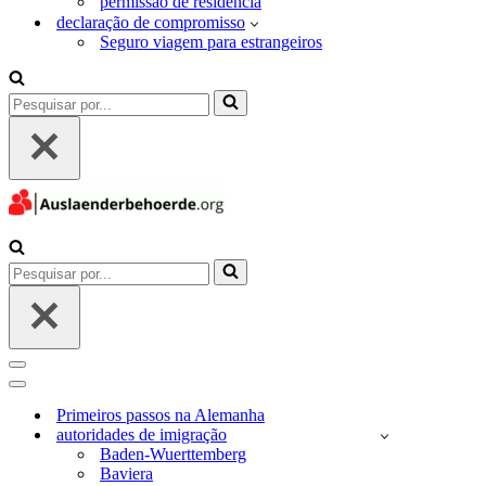
permissão de residência
declaração de compromisso
Seguro viagem para estrangeiros
Pesquisar
por...
Pesquisar
por...
Menu
de
Menu
navegação
de
Primeiros passos na Alemanha
navegação
autoridades de imigração
Baden-Wuerttemberg
Baviera