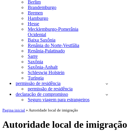
Berlim
Brandemburgo
Bremen
Hamburgo
Hesse
Mecklemburgo-Pomerânia
Ocidental
Baixa Saxônia
Renânia do Norte-Vestfália
Renânia-Palatinado
Sarre
Saxônia
Saxônia-Anhalt
Schleswig Holstein
Turíngia
permissão de residência
permissão de residência
declaração de compromisso
Seguro viagem para estrangeiros
Pagina inicial
»
Autoridade local de imigração
Autoridade local de imigração