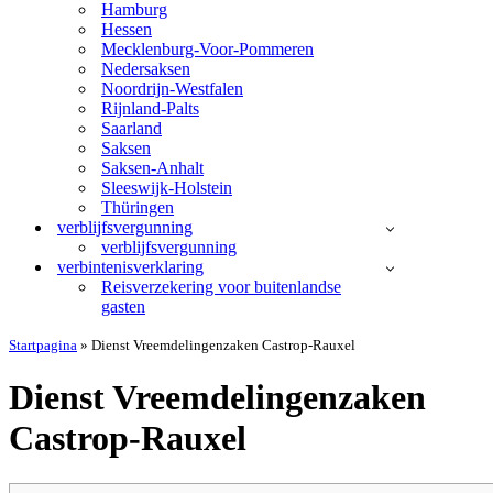
Hamburg
Hessen
Mecklenburg-Voor-Pommeren
Nedersaksen
Noordrijn-Westfalen
Rijnland-Palts
Saarland
Saksen
Saksen-Anhalt
Sleeswijk-Holstein
Thüringen
verblijfsvergunning
verblijfsvergunning
verbintenisverklaring
Reisverzekering voor buitenlandse
gasten
Startpagina
»
Dienst Vreemdelingenzaken Castrop-Rauxel
Dienst Vreemdelingenzaken
Castrop-Rauxel