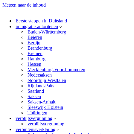
Meteen naar de inhoud
Eerste stappen in Duitsland
immigratie-autoriteiten
Baden-Württemberg
Beieren
Berlijn
Brandenburg
Bremen
Hamburg
Hessen
Mecklenburg-Voor-Pommeren
Nedersaksen
Noordrijn-Westfalen
Rijnland-Palts
Saarland
Saksen
Saksen-Anhalt
Sleeswijk-Holstein
Thüringen
verblijfsvergunning
verblijfsvergunning
verbintenisverklaring