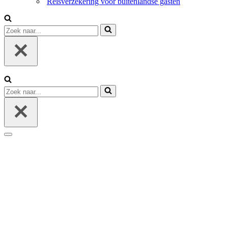
Reisverzekering voor buitenlandse gasten
Zoek
naar...
Zoek
naar...
Navigatie
Menu