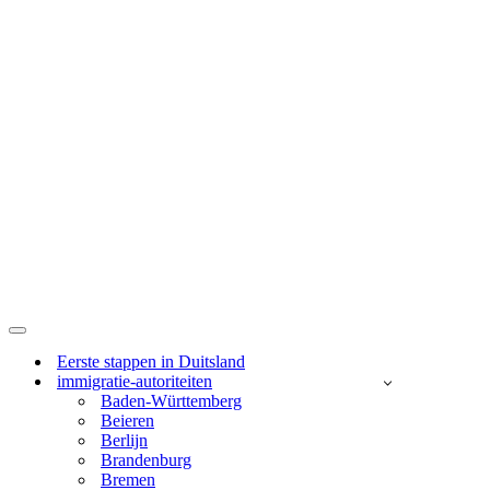
Navigatie
Menu
Eerste stappen in Duitsland
immigratie-autoriteiten
Baden-Württemberg
Beieren
Berlijn
Brandenburg
Bremen