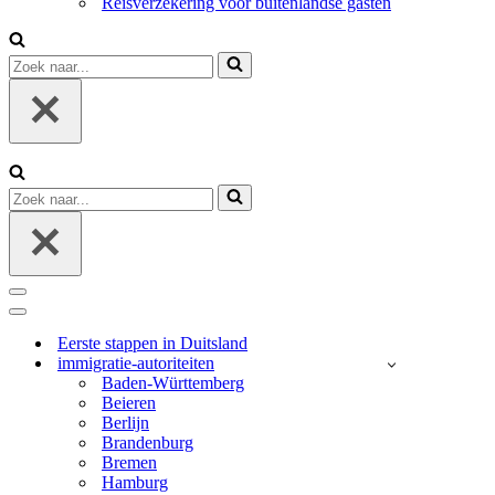
Reisverzekering voor buitenlandse gasten
Zoek
naar...
Zoek
naar...
Navigatie
Menu
Navigatie
Menu
Eerste stappen in Duitsland
immigratie-autoriteiten
Baden-Württemberg
Beieren
Berlijn
Brandenburg
Bremen
Hamburg