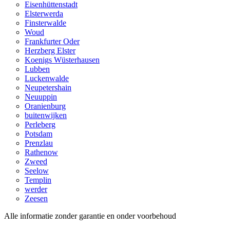
Eisenhüttenstadt
Elsterwerda
Finsterwalde
Woud
Frankfurter Oder
Herzberg Elster
Koenigs Wüsterhausen
Lubben
Luckenwalde
Neupetershain
Neuuppin
Oranienburg
buitenwijken
Perleberg
Potsdam
Prenzlau
Rathenow
Zweed
Seelow
Templin
werder
Zeesen
Alle informatie zonder garantie en onder voorbehoud