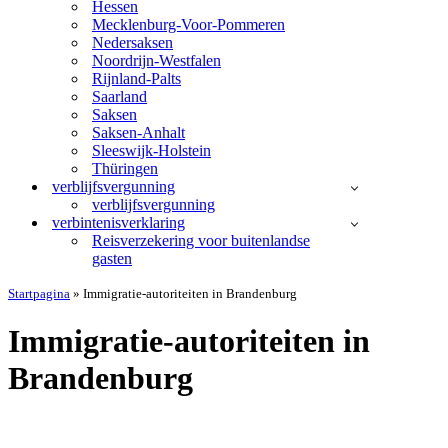
Hessen
Mecklenburg-Voor-Pommeren
Nedersaksen
Noordrijn-Westfalen
Rijnland-Palts
Saarland
Saksen
Saksen-Anhalt
Sleeswijk-Holstein
Thüringen
verblijfsvergunning
verblijfsvergunning
verbintenisverklaring
Reisverzekering voor buitenlandse
gasten
Startpagina
»
Immigratie-autoriteiten in Brandenburg
Immigratie-autoriteiten in
Brandenburg