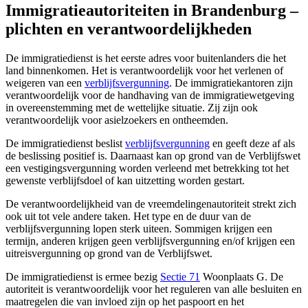
Immigratieautoriteiten in Brandenburg
–
plichten en verantwoordelijkheden
De immigratiedienst is het eerste adres voor buitenlanders die het
land binnenkomen. Het is verantwoordelijk voor het verlenen of
weigeren van een
verblijfsvergunning
. De immigratiekantoren zijn
verantwoordelijk voor de handhaving van de immigratiewetgeving
in overeenstemming met de wettelijke situatie. Zij zijn ook
verantwoordelijk voor asielzoekers en ontheemden.
De immigratiedienst beslist
verblijfsvergunning
en geeft deze af als
de beslissing positief is. Daarnaast kan op grond van de Verblijfswet
een vestigingsvergunning worden verleend met betrekking tot het
gewenste verblijfsdoel of kan uitzetting worden gestart.
De verantwoordelijkheid van de vreemdelingenautoriteit strekt zich
ook uit tot vele andere taken. Het type en de duur van de
verblijfsvergunning lopen sterk uiteen. Sommigen krijgen een
termijn, anderen krijgen geen verblijfsvergunning en/of krijgen een
uitreisvergunning op grond van de Verblijfswet.
De immigratiedienst is ermee bezig
Sectie 71
Woonplaats G. De
autoriteit is verantwoordelijk voor het reguleren van alle besluiten en
maatregelen die van invloed zijn op het paspoort en het