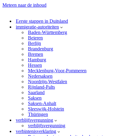
Meteen naar de inhoud
Eerste stappen in Duitsland
immigratie-autoriteiten
Baden-Württemberg
Beieren
Berlijn
Brandenburg
Bremen
Hamburg
Hessen
Mecklenburg-Voor-Pommeren
Nedersaksen
Noordrijn-Westfalen
Rijnland-Palts
Saarland
Saksen
Saksen-Anhalt
Sleeswijk-Holstein
Thüringen
verblijfsvergunning
verblijfsvergunning
verbintenisverklaring