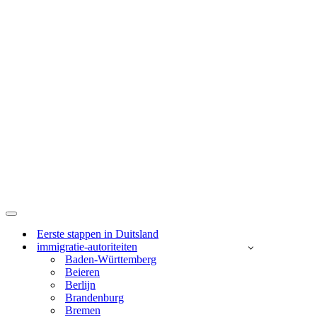
Navigatie
Menu
Eerste stappen in Duitsland
immigratie-autoriteiten
Baden-Württemberg
Beieren
Berlijn
Brandenburg
Bremen