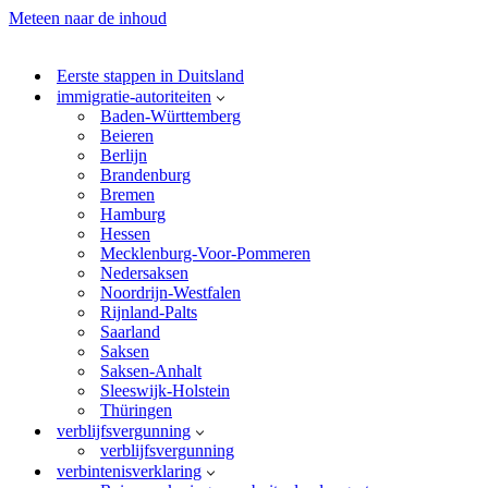
Meteen naar de inhoud
Eerste stappen in Duitsland
immigratie-autoriteiten
Baden-Württemberg
Beieren
Berlijn
Brandenburg
Bremen
Hamburg
Hessen
Mecklenburg-Voor-Pommeren
Nedersaksen
Noordrijn-Westfalen
Rijnland-Palts
Saarland
Saksen
Saksen-Anhalt
Sleeswijk-Holstein
Thüringen
verblijfsvergunning
verblijfsvergunning
verbintenisverklaring