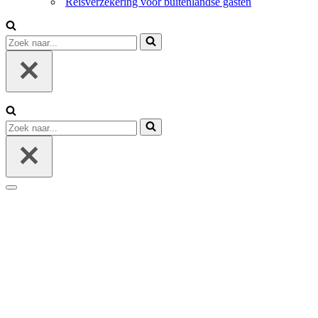
Reisverzekering voor buitenlandse gasten
Zoek
naar...
Zoek
naar...
Navigatie
Menu