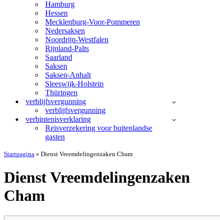
Hamburg
Hessen
Mecklenburg-Voor-Pommeren
Nedersaksen
Noordrijn-Westfalen
Rijnland-Palts
Saarland
Saksen
Saksen-Anhalt
Sleeswijk-Holstein
Thüringen
verblijfsvergunning
verblijfsvergunning
verbintenisverklaring
Reisverzekering voor buitenlandse
gasten
Startpagina
»
Dienst Vreemdelingenzaken Cham
Dienst Vreemdelingenzaken
Cham