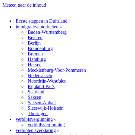
Meteen naar de inhoud
Eerste stappen in Duitsland
immigratie-autoriteiten
Baden-Württemberg
Beieren
Berlijn
Brandenburg
Bremen
Hamburg
Hessen
Mecklenburg-Voor-Pommeren
Nedersaksen
Noordrijn-Westfalen
Rijnland-Palts
Saarland
Saksen
Saksen-Anhalt
Sleeswijk-Holstein
Thüringen
verblijfsvergunning
verblijfsvergunning
verbintenisverklaring