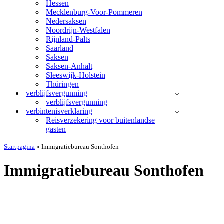
Hessen
Mecklenburg-Voor-Pommeren
Nedersaksen
Noordrijn-Westfalen
Rijnland-Palts
Saarland
Saksen
Saksen-Anhalt
Sleeswijk-Holstein
Thüringen
verblijfsvergunning
verblijfsvergunning
verbintenisverklaring
Reisverzekering voor buitenlandse
gasten
Startpagina
»
Immigratiebureau Sonthofen
Immigratiebureau Sonthofen