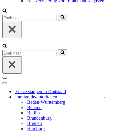
Reisverzekering voor buitenlandse gasten
Zoek
naar...
Zoek
naar...
Navigatie
Menu
Navigatie
Menu
Eerste stappen in Duitsland
immigratie-autoriteiten
Baden-Württemberg
Beieren
Berlijn
Brandenburg
Bremen
Hamburg