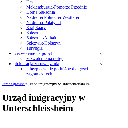
Hesja
Meklemburgia-Pomorze Przednie
Dolna Saksonia
Nadrenia Północna-Westfalia
Nadrenia-Palatynat
Kraj Saary
Saksonia
Saksonia-Anhalt
Szlezwik-Holsztyn
Turyngia
zezwolenie na pobyt
zezwolenie na pobyt
deklaracja zobowiązania
Ubezpieczenie podróżne dla gości
zagranicznych
Strona główna
»
Urząd imigracyjny w Unterschleissheim
Urząd imigracyjny w
Unterschleissheim