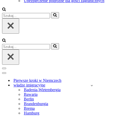
Ubezpieczenie podróżne dla gości zagranicznych
Szukaj...
Szukaj...
Menu
nawigacji
Menu
nawigacji
Pierwsze kroki w Niemczech
władze imigracyjne
Badenia-Wirtembergia
Bawaria
Berlin
Brandenburgia
Brema
Hamburg