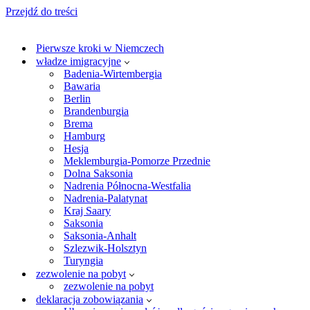
Przejdź do treści
Pierwsze kroki w Niemczech
władze imigracyjne
Badenia-Wirtembergia
Bawaria
Berlin
Brandenburgia
Brema
Hamburg
Hesja
Meklemburgia-Pomorze Przednie
Dolna Saksonia
Nadrenia Północna-Westfalia
Nadrenia-Palatynat
Kraj Saary
Saksonia
Saksonia-Anhalt
Szlezwik-Holsztyn
Turyngia
zezwolenie na pobyt
zezwolenie na pobyt
deklaracja zobowiązania