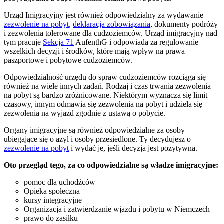
Urząd Imigracyjny jest również odpowiedzialny za wydawanie
zezwolenie na pobyt
,
deklaracja zobowiązania
, dokumenty podróży
i zezwolenia tolerowane dla cudzoziemców. Urząd imigracyjny nad
tym pracuje
Sekcja 71
AufenthG i odpowiada za regulowanie
wszelkich decyzji i środków, które mają wpływ na prawa
paszportowe i pobytowe cudzoziemców.
Odpowiedzialność urzędu do spraw cudzoziemców rozciąga się
również na wiele innych zadań. Rodzaj i czas trwania zezwolenia
na pobyt są bardzo zróżnicowane. Niektórym wyznacza się limit
czasowy, innym odmawia się zezwolenia na pobyt i udziela się
zezwolenia na wyjazd zgodnie z ustawą o pobycie.
Organy imigracyjne są również odpowiedzialne za osoby
ubiegające się o azyl i osoby przesiedlone. Ty decydujesz o
zezwolenie na pobyt
i wydać je, jeśli decyzja jest pozytywna.
Oto przegląd tego, za co odpowiedzialne są władze imigracyjne:
pomoc dla uchodźców
Opieka społeczna
kursy integracyjne
Organizacja i zatwierdzanie wjazdu i pobytu w Niemczech
prawo do zasiłku