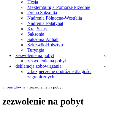
Hesja
Meklemburgia-Pomorze Przednie
Dolna Saksonia
Nadrenia Północna-Westfalia
Nadrenia-Palatynat
Kraj Saary
Saksonia
Saksonia-Anhalt
Szlezwik-Holsztyn
Turyngia
zezwolenie na pobyt
zezwolenie na pobyt
deklaracja zobowiązania
Ubezpieczenie podróżne dla gości
zagranicznych
Strona główna
»
zezwolenie na pobyt
zezwolenie na pobyt