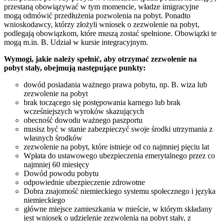
przestaną obowiązywać w tym momencie, władze imigracyjne
mogą odmówić przedłużenia pozwolenia na pobyt. Ponadto
wnioskodawcy, którzy złożyli wniosek o zezwolenie na pobyt,
podlegają obowiązkom, które muszą zostać spełnione. Obowiązki te
mogą m.in. B. Udział w kursie integracyjnym.
Wymogi, jakie należy spełnić, aby otrzymać zezwolenie na
pobyt stały, obejmują następujące punkty:
dowód posiadania ważnego prawa pobytu, np. B. wiza lub
zezwolenie na pobyt
brak toczącego się postępowania karnego lub brak
wcześniejszych wyroków skazujących
obecność dowodu ważnego paszportu
musisz być w stanie zabezpieczyć swoje środki utrzymania z
własnych środków
zezwolenie na pobyt, które istnieje od co najmniej pięciu lat
Wpłata do ustawowego ubezpieczenia emerytalnego przez co
najmniej 60 miesięcy
Dowód powodu pobytu
odpowiednie ubezpieczenie zdrowotne
Dobra znajomość niemieckiego systemu społecznego i języka
niemieckiego
główne miejsce zamieszkania w mieście, w którym składany
jest wniosek o udzielenie zezwolenia na pobyt stały, z