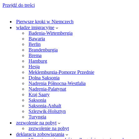
Przejdź do treści
Pierwsze kroki w Niemczech
władze imigracyjne
Badenia-Wirtembergia
Bawaria
Berlin
Brandenburgia
Brema
Hamburg
Hesja
Meklemburgia-Pomorze Przednie
Dolna Saksonia
Nadrenia Północna-Westfalia
Nadrenia-Palatynat
Kraj Saary
Saksonia
Saksonia-Anhalt
Szlezwik-Holsztyn
Turyngia
zezwolenie na pobyt
zezwolenie na pobyt
deklaracja zobowiązania