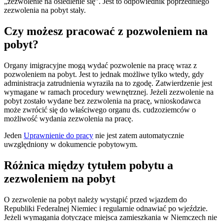
„zezwolenie na osiedlenie się”. Jest to odpowiednik poprzedniego
zezwolenia na pobyt stały.
Czy możesz pracować z pozwoleniem na
pobyt?
Organy imigracyjne mogą wydać pozwolenie na pracę wraz z
pozwoleniem na pobyt. Jest to jednak możliwe tylko wtedy, gdy
administracja zatrudnienia wyraziła na to zgodę. Zatwierdzenie jest
wymagane w ramach procedury wewnętrznej. Jeżeli zezwolenie na
pobyt zostało wydane bez zezwolenia na pracę, wnioskodawca
może zwrócić się do właściwego organu ds. cudzoziemców o
możliwość wydania zezwolenia na pracę.
Jeden
Uprawnienie do pracy
nie jest zatem automatycznie
uwzględniony w dokumencie pobytowym.
Różnica między tytułem pobytu a
zezwoleniem na pobyt
O zezwolenie na pobyt należy wystąpić przed wjazdem do
Republiki Federalnej Niemiec i regularnie odnawiać po wjeździe.
Jeżeli wymagania dotyczące miejsca zamieszkania w Niemczech nie