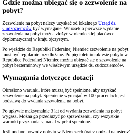
Gdzie można ubiegać się o zezwolenie na
pobyt?
Zezwolenie na pobyt należy uzyskać od lokalnego
Urząd ds.
Cudzoziemców
być wymagane. Wniosek o pierwsze wydanie
zezwolenia na pobyt można złożyć w niemieckiej placówce
dyplomatycznej w kraju ojczystym.
Po wjeździe do Republiki Federalnej Niemiec zezwolenie na pobyt
musi być regularnie przedłużane. Po pięcioletnim okresie pobytu w
Republice Federalnej Niemiec można ubiegać się o zezwolenie na
pobyt bezterminowy we właściwym urzędzie ds. cudzoziemców.
Wymagania dotyczące dotacji
Określono warunki, które muszą być spełnione, aby uzyskać
zezwolenie na pobyt. Spełnienie wymagań w 100 procentach jest
podstawą do wydania zezwolenia na pobyt.
Po upływie maksymalnie 3 lat od wydania zezwolenia na pobyt
wygasa. Można go przedłużyć po sprawdzeniu, czy wszystkie
warunki przyznania są nadal w pełni spełnione.
Jeśli podane powody pobytu w Niemczech (patrz podział na ustępy)