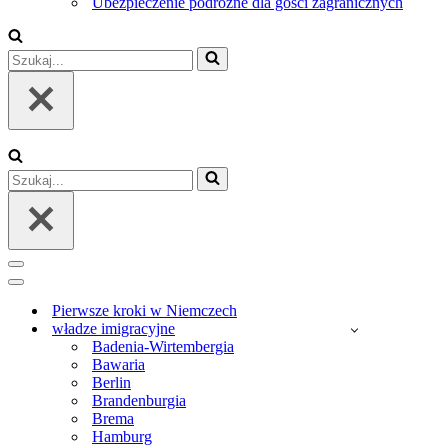
Ubezpieczenie podróżne dla gości zagranicznych
Szukaj...
Szukaj...
Menu
nawigacji
Menu
nawigacji
Pierwsze kroki w Niemczech
władze imigracyjne
Badenia-Wirtembergia
Bawaria
Berlin
Brandenburgia
Brema
Hamburg