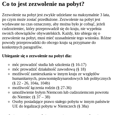
Co to jest zezwolenie na pobyt?
Zezwolenie na pobyt jest zwykle udzielane na maksymalnie 3 lata,
po czym może zostać przedłużone. Zezwolenie na pobyt jest
wydawane na czas oznaczony, aby można było je cofnąć, jeżeli
cudzoziemiec, który przeprowadził się do kraju, nie wypełnia
swoich obowiązków obywatelskich. Każdy, kto ubiega się o
zezwolenie na pobyt, musi mieć uzasadnienie tego wniosku. Różne
powody przeprowadzki do obcego kraju są przypisane do
konkretnych paragrafów.
Ubieganie się o zezwolenie na pobyt dla:
móc prowadzić studia lub szkolenia (§ 16-17)
móc prowadzić działalność zawodową (§ 18)
możliwość zamieszkania w innym kraju ze względów
humanitarnych, prawnomiędzynarodowych lub politycznych
(§ 22 - 26, 104a, 104b)
możliwość łączenia rodzin (§ 27-36)
umożliwienie byłym Niemcom lub cudzoziemcom powrotu
do Niemiec (§ 37 – 38)
Osoby posiadające prawo stałego pobytu w innym państwie
UE do legalizacji pobytu w Niemczech (§ 38a)