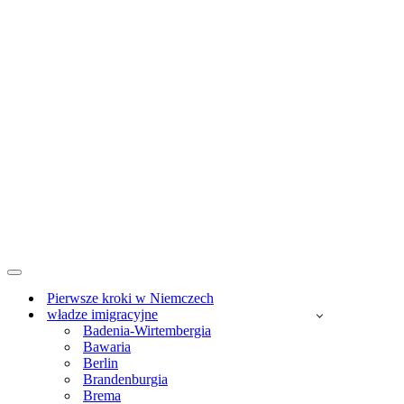
Menu
nawigacji
Pierwsze kroki w Niemczech
władze imigracyjne
Badenia-Wirtembergia
Bawaria
Berlin
Brandenburgia
Brema