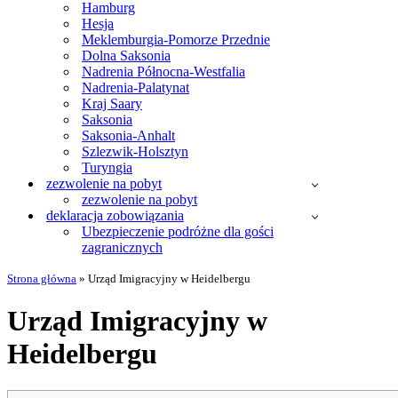
Hamburg
Hesja
Meklemburgia-Pomorze Przednie
Dolna Saksonia
Nadrenia Północna-Westfalia
Nadrenia-Palatynat
Kraj Saary
Saksonia
Saksonia-Anhalt
Szlezwik-Holsztyn
Turyngia
zezwolenie na pobyt
zezwolenie na pobyt
deklaracja zobowiązania
Ubezpieczenie podróżne dla gości
zagranicznych
Strona główna
»
Urząd Imigracyjny w Heidelbergu
Urząd Imigracyjny w
Heidelbergu