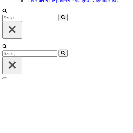
Ubezpieczenie podróżne dla gości zagranicznych
Szukaj...
Szukaj...
Menu
nawigacji