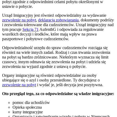
pobyt zgodnie z odpowiednimi celami pobytu określonymi w
ustawie o pobycie.
Urząd Imigracyjny jest również odpowiedzialny za wydawanie
zezwolenie na pobyt
,
deklaracja zobowiązania
, dokumenty podróży
i zezwolenia tolerowane dla cudzoziemców. Urząd imigracyjny nad
tym pracuje
Sekcja 71
AufenthG i odpowiada za regulowanie
wszelkich decyzji i środków, które mają wpływ na prawa
paszportowe i pobytowe cudzoziemców.
Odpowiedzialność urzędu do spraw cudzoziemców rozciąga się
również na wiele innych zadań. Rodzaj i czas trwania zezwolenia
na pobyt są bardzo zróżnicowane. Niektórym wyznacza się limit
czasowy, innym odmawia się zezwolenia na pobyt i udziela się
zezwolenia na wyjazd zgodnie z ustawą o pobycie.
Organy imigracyjne są również odpowiedzialne za osoby
ubiegające się o azyl i osoby przesiedlone. Ty decydujesz o
zezwolenie na pobyt
i wydać je, jeśli decyzja jest pozytywna.
Oto przegląd tego, za co odpowiedzialne są władze imigracyjne:
pomoc dla uchodźców
Opieka społeczna
kursy integracyjne
Organizacja i zatwierdzanie wjazdu i pobytu w Niemczech