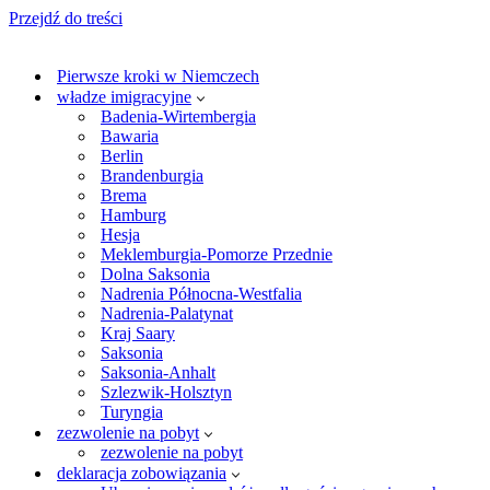
Przejdź do treści
Pierwsze kroki w Niemczech
władze imigracyjne
Badenia-Wirtembergia
Bawaria
Berlin
Brandenburgia
Brema
Hamburg
Hesja
Meklemburgia-Pomorze Przednie
Dolna Saksonia
Nadrenia Północna-Westfalia
Nadrenia-Palatynat
Kraj Saary
Saksonia
Saksonia-Anhalt
Szlezwik-Holsztyn
Turyngia
zezwolenie na pobyt
zezwolenie na pobyt
deklaracja zobowiązania