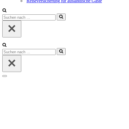
Reiseversicherung für ausländische Gäste
Suchen
nach …
Suchen
nach …
Navigations-
Menü