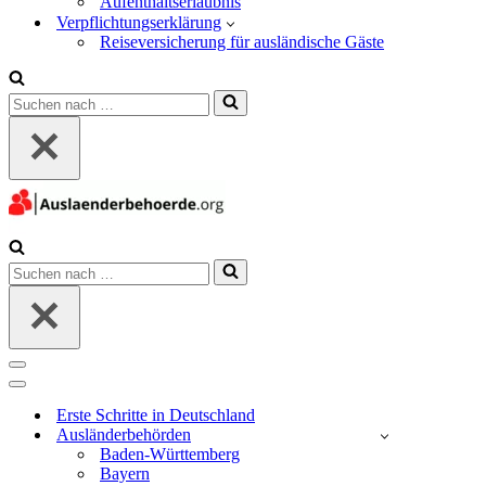
Aufenthaltserlaubnis
Verpflichtungserklärung
Reiseversicherung für ausländische Gäste
Suchen
nach …
Suchen
nach …
Navigations-
Menü
Navigations-
Menü
Erste Schritte in Deutschland
Ausländerbehörden
Baden-Württemberg
Bayern