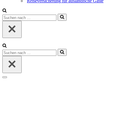
Reiseversicherung für ausländische Gäste
Suchen
nach …
Suchen
nach …
Navigations-
Menü